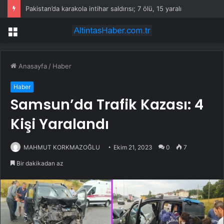
Pakistan’da karakola intihar saldırısı; 7 ölü, 15 yaralı
Menü
Anasayfa
/
Haber
Haber
Samsun’da Trafik Kazası: 4
Kişi Yaralandı
MAHMUT KORKMAZOĞLU
Ekim 21, 2023
0
7
Bir dakikadan az