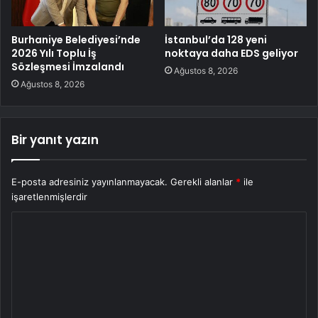
Burhaniye Belediyesi’nde
İstanbul’da 128 yeni
2026 Yılı Toplu İş
noktaya daha EDS geliyor
Sözleşmesi İmzalandı
Ağustos 8, 2026
Ağustos 8, 2026
Bir yanıt yazın
E-posta adresiniz yayınlanmayacak.
Gerekli alanlar
*
ile
işaretlenmişlerdir
Y
o
r
u
m