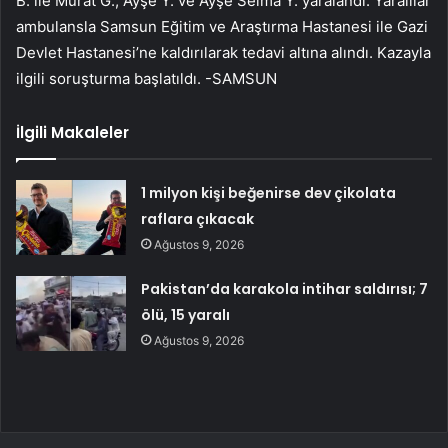
B. ile Murat G., Ayşe Y. ve Ayşe Selma Y. yaralandı. Yaralılar
ambulansla Samsun Eğitim ve Araştırma Hastanesi ile Gazi
Devlet Hastanesi’ne kaldırılarak tedavi altına alındı. Kazayla
ilgili soruşturma başlatıldı. -SAMSUN
İlgili Makaleler
1 milyon kişi beğenirse dev çikolata
raflara çıkacak
Ağustos 9, 2026
Pakistan’da karakola intihar saldırısı; 7
ölü, 15 yaralı
Ağustos 9, 2026