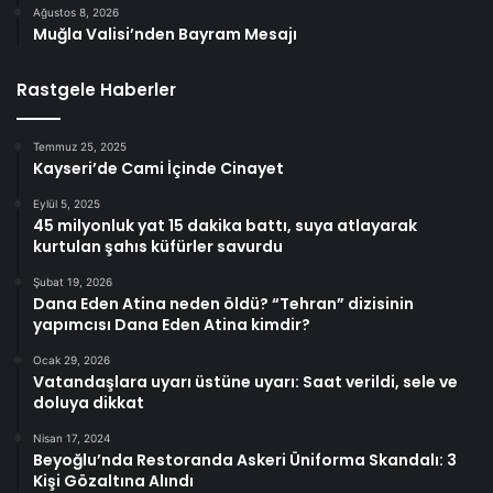
Ağustos 8, 2026
Muğla Valisi’nden Bayram Mesajı
Rastgele Haberler
Temmuz 25, 2025
Kayseri’de Cami İçinde Cinayet
Eylül 5, 2025
45 milyonluk yat 15 dakika battı, suya atlayarak
kurtulan şahıs küfürler savurdu
Şubat 19, 2026
Dana Eden Atina neden öldü? “Tehran” dizisinin
yapımcısı Dana Eden Atina kimdir?
Ocak 29, 2026
Vatandaşlara uyarı üstüne uyarı: Saat verildi, sele ve
doluya dikkat
Nisan 17, 2024
Beyoğlu’nda Restoranda Askeri Üniforma Skandalı: 3
Kişi Gözaltına Alındı