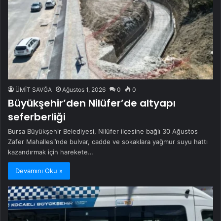
ÜMİT SAVĞA
Ağustos 1, 2026
0
0
Büyükşehir’den Nilüfer’de altyapı
seferberliği
Bursa Büyükşehir Belediyesi, Nilüfer ilçesine bağlı 30 Ağustos
Zafer Mahallesi’nde bulvar, cadde ve sokaklara yağmur suyu hattı
kazandırmak için harekete…
Devamını Oku »