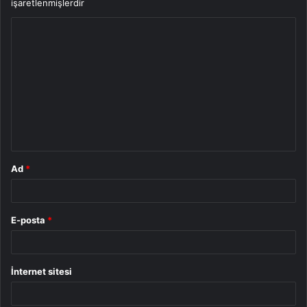
işaretlenmişlerdir
Y
o
r
u
m
*
Ad
*
E-posta
*
İnternet sitesi