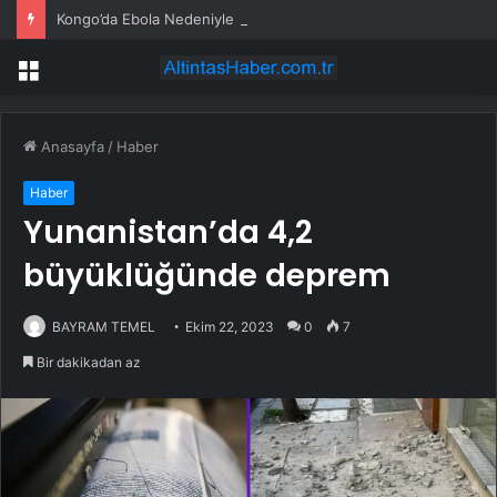
Kongo’da Ebola Nedeniyle Uçuşlar Askıya Alındı
Menü
Anasayfa
/
Haber
Haber
Yunanistan’da 4,2
büyüklüğünde deprem
BAYRAM TEMEL
Ekim 22, 2023
0
7
Bir dakikadan az