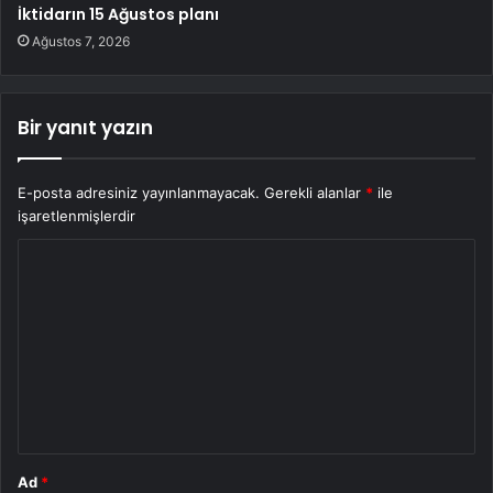
İktidarın 15 Ağustos planı
Ağustos 7, 2026
Bir yanıt yazın
E-posta adresiniz yayınlanmayacak.
Gerekli alanlar
*
ile
işaretlenmişlerdir
Y
o
r
u
m
*
Ad
*