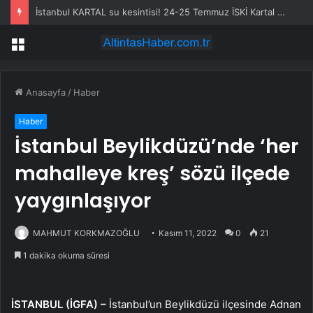
İstanbul KARTAL su kesintisi! 24-25 Temmuz İSKİ Kartal su kesintisi ne zaman bitecek, sular ne zaman gelecek?
Menü
Anasayfa
/
Haber
Haber
İstanbul Beylikdüzü’nde ‘her
mahalleye kreş’ sözü ilçede
yaygınlaşıyor
MAHMUT KORKMAZOĞLU
Kasım 11, 2022
0
21
1 dakika okuma süresi
İSTANBUL (İGFA) –
İstanbul’un Beylikdüzü ilçesinde Adnan