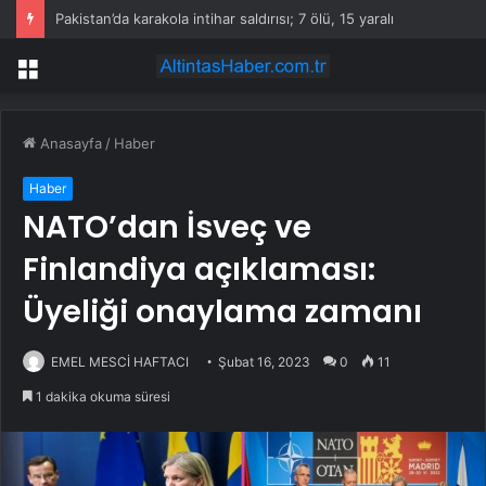
Pakistan’da karakola intihar saldırısı; 7 ölü, 15 yaralı
Menü
Anasayfa
/
Haber
Haber
NATO’dan İsveç ve
Finlandiya açıklaması:
Üyeliği onaylama zamanı
EMEL MESCİ HAFTACI
Şubat 16, 2023
0
11
1 dakika okuma süresi