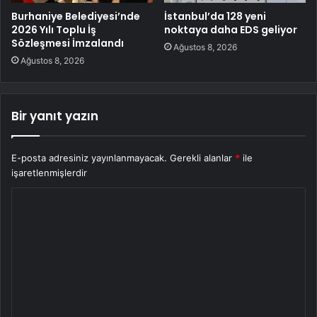
Burhaniye Belediyesi’nde
İstanbul’da 128 yeni
2026 Yılı Toplu İş
noktaya daha EDS geliyor
Sözleşmesi İmzalandı
Ağustos 8, 2026
Ağustos 8, 2026
Bir yanıt yazın
E-posta adresiniz yayınlanmayacak.
Gerekli alanlar
*
ile
işaretlenmişlerdir
Y
o
r
u
m
*