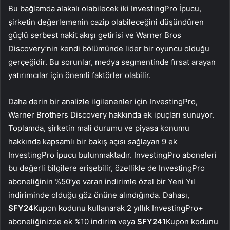
Bu bağlamda alakalı olabilecek iki InvestingPro İpucu,
şirketin değerlemenin cazip olabileceğini düşündüren
güçlü serbest nakit akışı getirisi ve Warner Bros
Discovery’nin kendi bölümünde lider bir oyuncu olduğu
gerçeğidir. Bu sorunlar, medya segmentinde fırsat arayan
yatırımcılar için önemli faktörler olabilir.
Daha derin bir analizle ilgilenenler için InvestingPro,
Warner Brothers Discovery hakkında ek ipuçları sunuyor.
Toplamda, şirketin mali durumu ve piyasa konumu
hakkında kapsamlı bir bakış açısı sağlayan 9 ek
InvestingPro İpucu bulunmaktadır. InvestingPro aboneleri
bu değerli bilgilere erişebilir, özellikle de InvestingPro
aboneliğinin %50’ye varan indirimle özel bir Yeni Yıl
indiriminde olduğu göz önüne alındığında. Dahası,
SFY24
Kupon kodunu kullanarak 2 yıllık InvestingPro+
aboneliğinizde ek %10 indirim veya
SFY241
Kupon kodunu