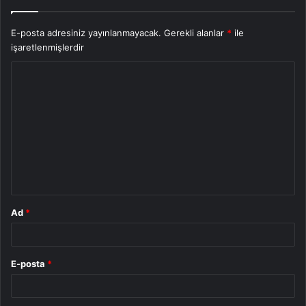
E-posta adresiniz yayınlanmayacak.
Gerekli alanlar
*
ile
işaretlenmişlerdir
Y
o
r
u
m
*
Ad
*
E-posta
*