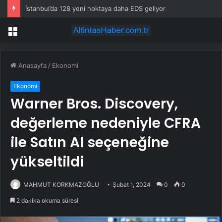
İstanbul’da 128 yeni noktaya daha EDS geliyor
Menü
Anasayfa
/
Ekonomi
Ekonomi
Warner Bros. Discovery,
değerleme nedeniyle CFRA
ile Satın Al seçeneğine
yükseltildi
MAHMUT KORKMAZOĞLU
Şubat 1, 2024
0
0
2 dakika okuma süresi