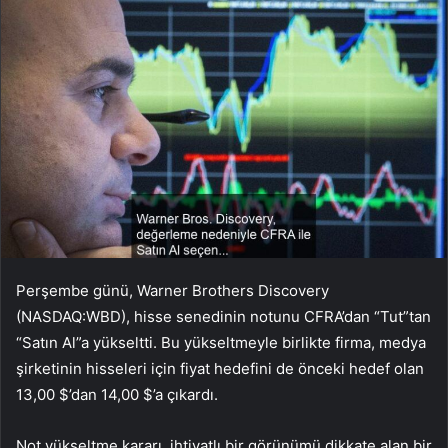
Perşembe günü, Warner Brothers Discovery
(NASDAQ:WBD), hisse senedinin notunu CFRA’dan “Tut”tan
“Satın Al”a yükseltti. Bu yükseltmeyle birlikte firma, medya
şirketinin hisseleri için fiyat hedefini de önceki hedef olan
13,00 $’dan 14,00 $’a çıkardı.
Not yükseltme kararı, ihtiyatlı bir görünümü dikkate alan bir