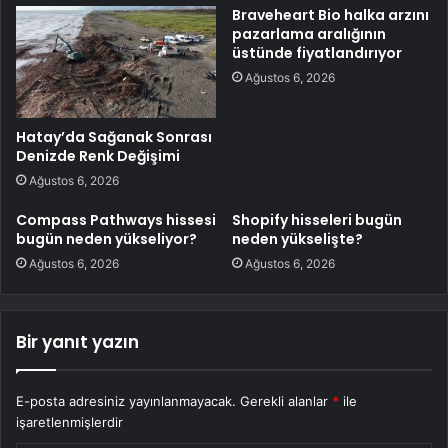
Braveheart Bio halka arzını
pazarlama aralığının
üstünde fiyatlandırıyor
Ağustos 6, 2026
Hatay’da Sağanak Sonrası
Denizde Renk Değişimi
Ağustos 6, 2026
Compass Pathways hissesi
Shopify hisseleri bugün
bugün neden yükseliyor?
neden yükselişte?
Ağustos 6, 2026
Ağustos 6, 2026
Bir yanıt yazın
E-posta adresiniz yayınlanmayacak.
Gerekli alanlar
*
ile
işaretlenmişlerdir