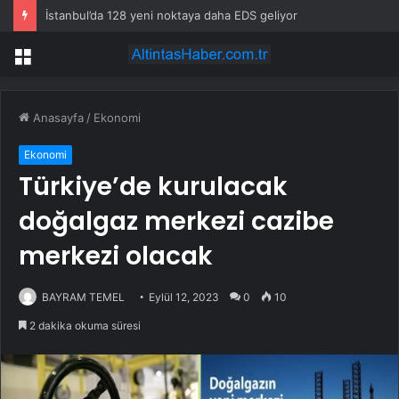
İstanbul’da 128 yeni noktaya daha EDS geliyor
Menü
Anasayfa
/
Ekonomi
Ekonomi
Türkiye’de kurulacak
doğalgaz merkezi cazibe
merkezi olacak
BAYRAM TEMEL
Eylül 12, 2023
0
10
2 dakika okuma süresi