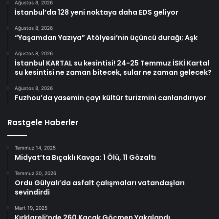
Ağustos 8, 2026
İstanbul’da 128 yeni noktaya daha EDS geliyor
Ağustos 8, 2026
“Yaşamdan Yazıya” Atölyesi’nin üçüncü durağı; Aşk
Ağustos 8, 2026
İstanbul KARTAL su kesintisi! 24-25 Temmuz İSKİ Kartal
su kesintisi ne zaman bitecek, sular ne zaman gelecek?
Ağustos 8, 2026
Fuzhou’da yasemin çayı kültür turizmini canlandırıyor
Rastgele Haberler
Temmuz 14, 2025
Midyat’ta Bıçaklı Kavga: 1 Ölü, 11 Gözaltı
Temmuz 20, 2026
Ordu Gülyalı’da asfalt çalışmaları vatandaşları
sevindirdi
Mart 19, 2025
Kırklareli’nde 260 Kaçak Göçmen Yakalandı