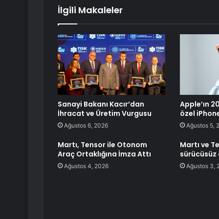
İlgili Makaleler
Sanayi Bakanı Kacır’dan
Apple’ın 20.
İhracat ve Üretim Vurgusu
özel iPhon
Ağustos 6, 2026
Ağustos 5, 
Martı, Tensor ile Otonom
Martı ve T
Araç Ortaklığına İmza Attı
sürücüsüz a
Ağustos 4, 2026
Ağustos 3, 