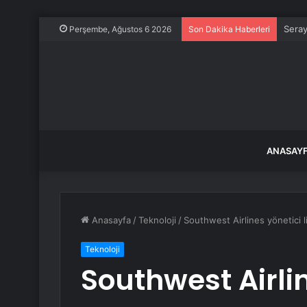
Seray
Perşembe, Ağustos 6 2026
Son Dakika Haberleri
ANASAY
Anasayfa
/
Teknoloji
/
Southwest Airlines yönetici li
Teknoloji
Southwest Airlin