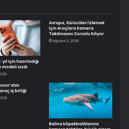
Avrupa, Sürücüleri İzlemek
İçin Araçlara Kamera
Takılmasını Zorunlu Kılıyor
Ağustos 5, 2026
 yıl için hazırladığı
e modeli sızdı
2026
ensor’dan
raç iş birliği
2026
Balina köpekbalıklarına