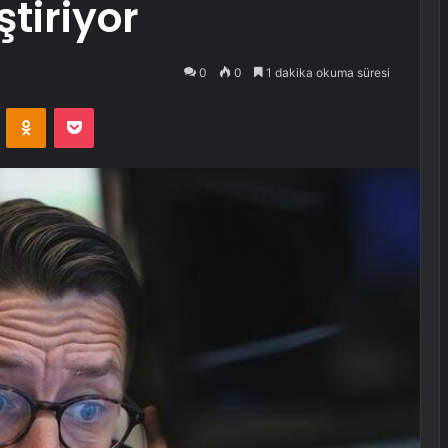
ştiriyor
0
0
1 dakika okuma süresi
VKontakte
Odnoklassniki
Pocket