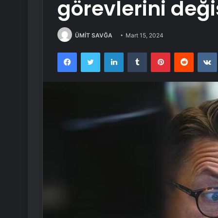
görevlerini deği
ÜMİT SAVĞA
Mart 15, 2024
Facebook
Twitter
LinkedIn
Tumblr
Pinterest
Reddit