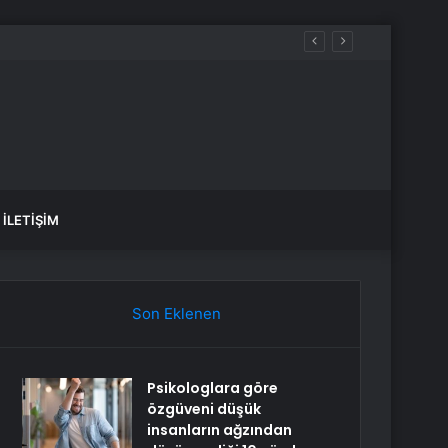
İLETIŞIM
Son Eklenen
Psikologlara göre
özgüveni düşük
insanların ağzından