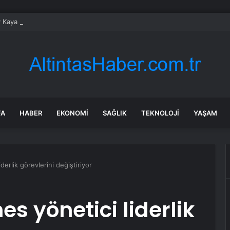
 Kaya ihanet iddialarını reddetti: Sahra Işık’tan olay gönderme geldi
FA
HABER
EKONOMI
SAĞLIK
TEKNOLOJI
YAŞAM
derlik görevlerini değiştiriyor
es yönetici liderlik