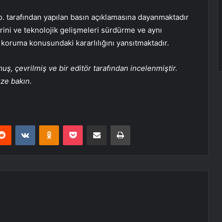
Co. tarafından yapılan basın açıklamasına dayanmaktadır
ini ve teknolojik gelişmeleri sürdürme ve aynı
koruma konusundaki kararlılığını yansıtmaktadır.
, çevrilmiş ve bir editör tarafından incelenmiştir.
üze bakın.
erest
Reddit
VKontakte
Odnoklassniki
Pocket
E-Posta ile paylaş
Yazdır