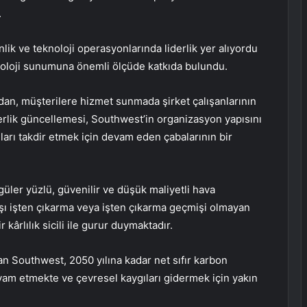
.
lik ve teknoloji operasyonlarında liderlik yer alıyordu
noloji sunumuna önemli ölçüde katkıda bulundu.
an, müşterilere hizmet sunmada şirket çalışanlarının
derlik güncellemesi, Southwest’in organizasyon yapısını
ıları takdir etmek için devam eden çabalarının bir
üler yüzlü, güvenilir ve düşük maliyetli hava
dışı işten çıkarma veya işten çıkarma geçmişi olmayan
 kârlılık sicili ile gurur duymaktadır.
an Southwest, 2050 yılına kadar net sıfır karbon
m etmekte ve çevresel kaygıları gidermek için yakın