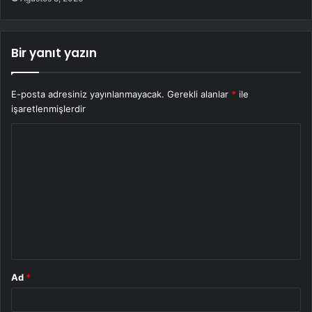
Bir yanıt yazın
E-posta adresiniz yayınlanmayacak.
Gerekli alanlar
*
ile
işaretlenmişlerdir
Y
o
r
u
m
*
Ad
*