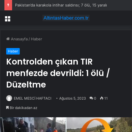
Pakistan’da karakola intihar saldırısı; 7 ölü, 15 yaralı
Menü
Anasayfa
/
Haber
Haber
Kontrolden çıkan TIR
menfezde devrildi: 1 ölü /
Düzeltme
EMEL MESCİ HAFTACI
Ağustos 5, 2023
0
11
Bir dakikadan az