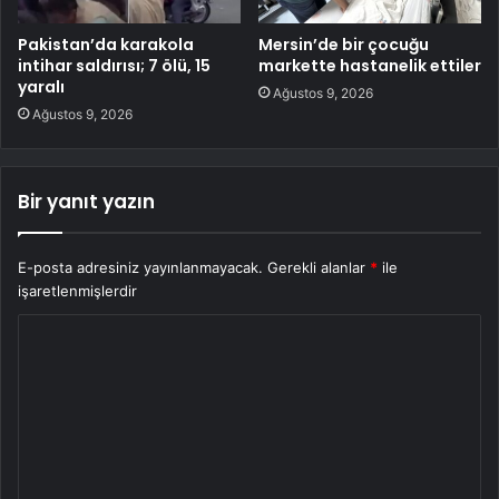
Pakistan’da karakola
Mersin’de bir çocuğu
intihar saldırısı; 7 ölü, 15
markette hastanelik ettiler
yaralı
Ağustos 9, 2026
Ağustos 9, 2026
Bir yanıt yazın
E-posta adresiniz yayınlanmayacak.
Gerekli alanlar
*
ile
işaretlenmişlerdir
Y
o
r
u
m
*