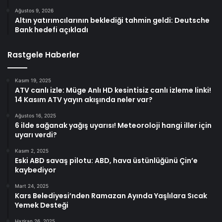
Ağustos 9, 2026
Altın yatırımcılarının beklediği tahmin geldi: Deutsche
Bank hedefi açıkladı
Rastgele Haberler
Kasım 19, 2025
ATV canlı izle: Müge Anlı HD kesintisiz canlı izleme linki!
14 Kasım ATV yayın akışında neler var?
Ağustos 16, 2025
6 ilde sağanak yağış uyarısı! Meteoroloji hangi iller için
uyarı verdi?
Kasım 2, 2025
Eski ABD savaş pilotu: ABD, hava üstünlüğünü Çin’e
kaybediyor
Mart 24, 2025
Kars Belediyesi’nden Ramazan Ayında Yaşlılara Sıcak
Yemek Desteği
Haziran 26, 2025