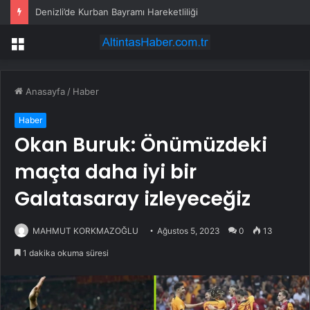
Denizli’de Kurban Bayramı Hareketliliği
Menü
Anasayfa
/
Haber
Haber
Okan Buruk: Önümüzdeki
maçta daha iyi bir
Galatasaray izleyeceğiz
MAHMUT KORKMAZOĞLU
Ağustos 5, 2023
0
13
1 dakika okuma süresi