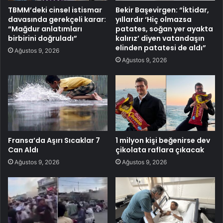
TBMM’deki cinsel istismar
Bekir Başevirgen: “İktidar,
davasında gerekçeli karar:
yıllardır ‘Hiç olmazsa
“Mağdur anlatımları
patates, soğan yer ayakta
birbirini doğruladı”
kalırız’ diyen vatandaşın
elinden patatesi de aldı”
Ağustos 9, 2026
Ağustos 9, 2026
Fransa’da Aşırı Sıcaklar 7
1 milyon kişi beğenirse dev
Can Aldı
çikolata raflara çıkacak
Ağustos 9, 2026
Ağustos 9, 2026