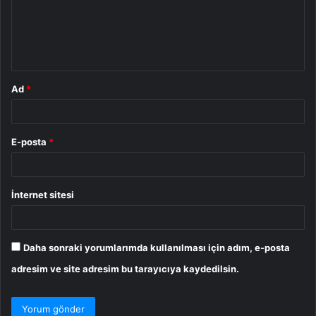
u
m
*
Ad
*
E-posta
*
İnternet sitesi
Daha sonraki yorumlarımda kullanılması için adım, e-posta
adresim ve site adresim bu tarayıcıya kaydedilsin.