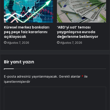
Küresel merkez bankaları
‘ABD’yi sat’ teması
peş peşe faiz kararlarını
yaygınlaşırsa euroda
açıklayacak
değerlenme bekleniyor
Ağustos 7, 2026
Ağustos 7, 2026
Bir yanıt yazın
E-posta adresiniz yayınlanmayacak.
Gerekli alanlar
*
ile
işaretlenmişlerdir
Y
o
r