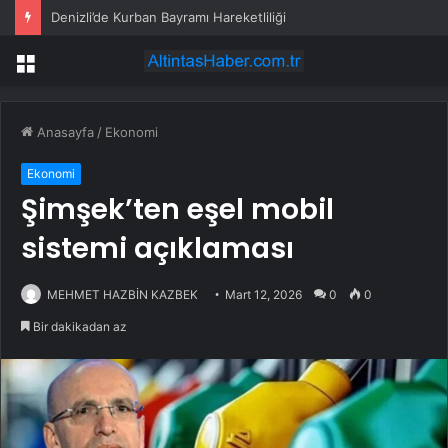
Denizli’de Kurban Bayramı Hareketliliği
Menü
Anasayfa
/
Ekonomi
Ekonomi
Şimşek’ten eşel mobil
sistemi açıklaması
MEHMET HAZBİN KAZBEK
Mart 12, 2026
0
0
Bir dakikadan az