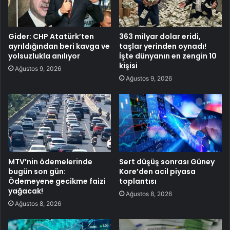
Gider: CHP Atatürk’ten
363 milyar dolar eridi,
ayrıldığından beri kavga ve
taşlar yerinden oynadı!
yolsuzlukla anılıyor
İşte dünyanın en zengin 10
kişisi
Ağustos 9, 2026
Ağustos 9, 2026
MTV’nin ödemelerinde
Sert düşüş sonrası Güney
bugün son gün:
Kore’den acil piyasa
Ödemeyene gecikme faizi
toplantısı
yağacak!
Ağustos 8, 2026
Ağustos 8, 2026