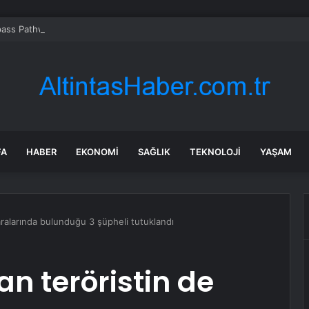
ass Pathways hissesi bugün neden yükseliyor?
FA
HABER
EKONOMI
SAĞLIK
TEKNOLOJI
YAŞAM
aralarında bulunduğu 3 şüpheli tutuklandı
n teröristin de