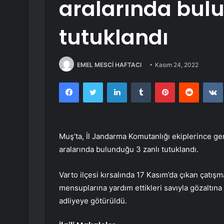
aralarında bul
tutuklandı
EMEL MESCİ HAFTACI
Kasım 24, 2022
Facebook
Twitter
LinkedIn
Tumblr
Pinterest
Reddit
Muş’ta, İl Jandarma Komutanlığı ekiplerince ge
aralarında bulunduğu 3 zanlı tutuklandı.
Varto ilçesi kırsalında 17 Kasım’da çıkan çatış
mensuplarına yardım ettikleri savıyla gözaltın
adliyeye götürüldü.