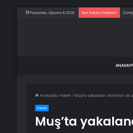
Comp
Perşembe, Ağustos 6 2026
Son Dakika Haberleri
ANASAY
Anasayfa
/
Haber
/
Muş’ta yakalanan teröristin de 
Haber
Muş’ta yakalana