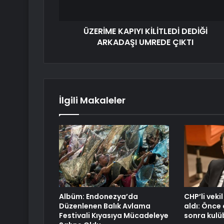
ÜZERİME KAPIYI KİLİTLEDİ DEDİĞİ
ARKADAŞI UMREDE ÇIKTI
İlgili Makaleler
Albüm: Endonezya’da
CHP’li vekil
Düzenlenen Balık Avlama
aldı: Önc
Festivali Kıyasıya Mücadeleye
sonra kulü