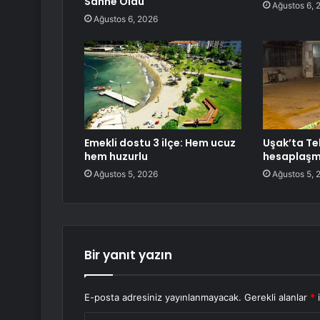
Sahne Oldu
Ağustos 6, 
Ağustos 6, 2026
Emekli dostu 3 ilçe: Hem ucuz
Uşak’ta Te
hem huzurlu
hesaplaşma
Ağustos 5, 2026
Ağustos 5, 
Bir yanıt yazın
E-posta adresiniz yayınlanmayacak.
Gerekli alanlar
*
i