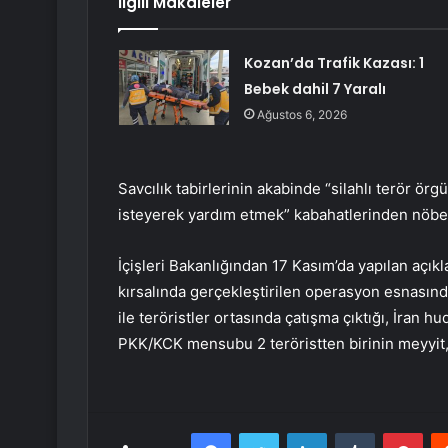
İlgili Makaleler
Kozan’da Trafik Kazası: 1
Bebek dahil 7 Yaralı
Ağustos 6, 2026
Savcılık tabirlerinin akabinde “silahlı terör ör
isteyerek yardım etmek” kabahatlerinden nöbetç
İçişleri Bakanlığından 17 Kasım’da yapılan açı
kırsalında gerçekleştirilen operasyon esnasın
ile teröristler ortasında çatışma çıktığı, İran 
PKK/KCK mensubu 2 teröristten birinin meyyit, b
Facebook
Twitter
LinkedIn
Tumblr
Pint