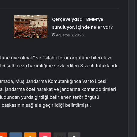
Çerçeve yasa TBMM’ye
sunuluyor, içinde neler var?
Ağustos 6, 2026
gütüne üye olmak” ve “silahlı terör örgütüne bilerek ve
i sulh ceza hakimliğine sevk edilen 3 zanlı tutuklandı.
klamada, Muş Jandarma Komutanlığınca Varto ilçesi
da, jandarma özel harekat ve jandarma komando timleri
hududundan yurda girdiği belirlenen terör örgütü
aşkasının sağ ele geçirildiği belirtilmişti.
erest
Reddit
VKontakte
Odnoklassniki
Pocket
E-Posta ile paylaş
Yazdır