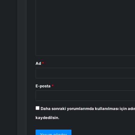
Y
o
r
u
m
*
Ad
*
E-posta
*
Daha sonraki yorumlarımda kullanılması için adı
kaydedilsin.