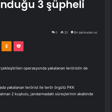
unduğu 3 şüpheli
0
20
Bir dakikadan az
VKontakte
Odnoklassniki
Pocket
rçekleştirilen operasyonda yakalanan teröristin de
mada yakalanan terörist ile terör örgütü PKK
a alınan 2 kuşkulu, jandarmadaki süreçlerinin akabinde