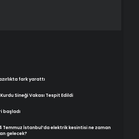
zırlıkta fark yarattı
Kurdu Sineği Vakası Tespit Edildi
i başladı
! 4 Temmuz İstanbul’da elektrik kesintisi ne zaman
man gelecek?