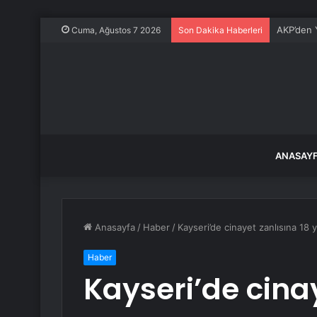
AKP’den Y
Cuma, Ağustos 7 2026
Son Dakika Haberleri
ANASAY
Anasayfa
/
Haber
/
Kayseri’de cinayet zanlısına 18 y
Haber
Kayseri’de cinay