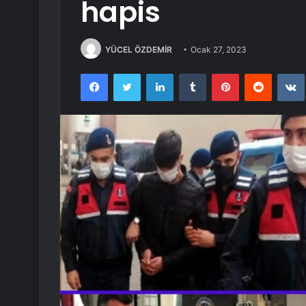
hapis
YÜCEL ÖZDEMİR
Ocak 27, 2023
Facebook
Twitter
LinkedIn
Tumblr
Pinterest
Reddit