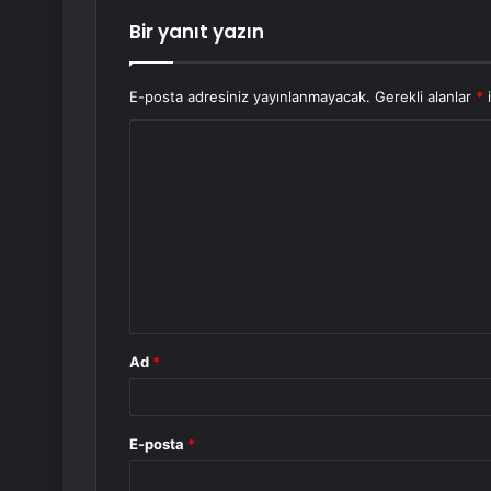
Bir yanıt yazın
E-posta adresiniz yayınlanmayacak.
Gerekli alanlar
*
i
Y
o
r
u
m
*
Ad
*
E-posta
*