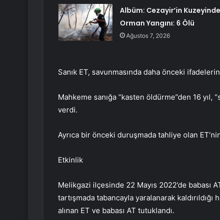
Albüm: Cezayir’in Kuzeyind
Orman Yangını: 6 Ölü
Ağustos 7, 2026
Sanık ET, savunmasında daha önceki ifadelerini
Mahkeme sanığa “kasten öldürme”den 16 yıl, “si
verdi.
Ayrıca bir önceki duruşmada tahliye olan ET’nin
Etkinlik
Melikgazi ilçesinde 22 Mayıs 2022’de babası AT 
tartışmada tabancayla yaralanarak kaldırıldığı ha
alınan ET ve babası AT tutuklandı.