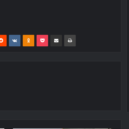
erest
Reddit
VKontakte
Odnoklassniki
Pocket
E-Posta ile paylaş
Yazdır