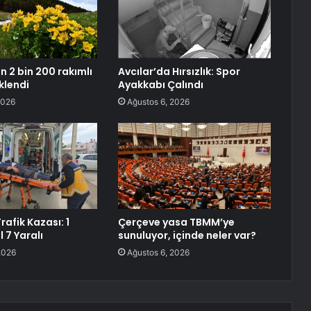
n 2 bin 200 rakımlı
Avcılar’da Hırsızlık: Spor
klendi
Ayakkabı Çalındı
2026
Ağustos 6, 2026
afik Kazası: 1
Çerçeve yasa TBMM’ye
 7 Yaralı
sunuluyor, içinde neler var?
2026
Ağustos 6, 2026