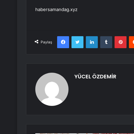
habersamandag.xyz
Facebook
Twitter
LinkedIn
Tumblr
Pint
Paylaş
YÜCEL ÖZDEMİR