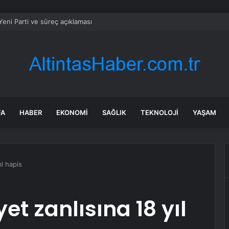
eni Parti ve süreç açıklaması
FA
HABER
EKONOMI
SAĞLIK
TEKNOLOJI
YAŞAM
ıl hapis
et zanlısına 18 yıl