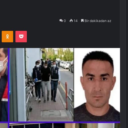
0
14
Bir dakikadan az
VKontakte
Odnoklassniki
Pocket