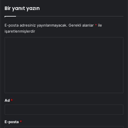
Bir yanıt yazın
E-posta adresiniz yayınlanmayacak.
Gerekli alanlar
*
ile
işaretlenmişlerdir
Y
o
r
u
m
*
Ad
*
E-posta
*