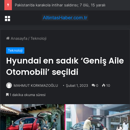
Pakistan’da karakola intihar saldırısı; 7 ölü, 15 yaralı
Menü
Anasayfa
/
Teknoloji
Teknoloji
Hyundai en sadık ‘Geniş Aile
Otomobili’ seçildi
MAHMUT KORKMAZOĞLU
Şubat 1, 2023
0
10
1 dakika okuma süresi