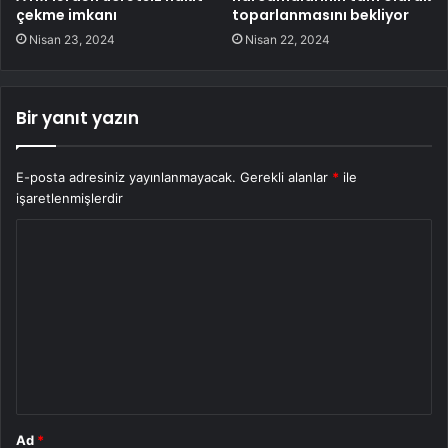
çekme imkanı
toparlanmasını bekliyor
Nisan 23, 2024
Nisan 22, 2024
Bir yanıt yazın
E-posta adresiniz yayınlanmayacak.
Gerekli alanlar
*
ile
işaretlenmişlerdir
Y
o
r
u
m
*
Ad
*