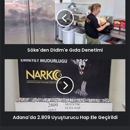
Söke'den Didim'e Gıda Denetimi
Adana'da 2.809 Uyuşturucu Hap Ele Geçirildi