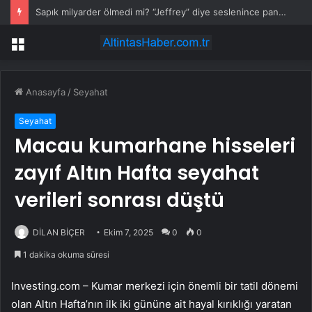
Sapık milyarder ölmedi mi? “Jeffrey” diye seslenince paniğe kapılıp gaza bastı
Menü
Anasayfa
/
Seyahat
Seyahat
Macau kumarhane hisseleri
zayıf Altın Hafta seyahat
verileri sonrası düştü
DİLAN BİÇER
Ekim 7, 2025
0
0
1 dakika okuma süresi
Investing.com – Kumar merkezi için önemli bir tatil dönemi
olan Altın Hafta’nın ilk iki gününe ait hayal kırıklığı yaratan