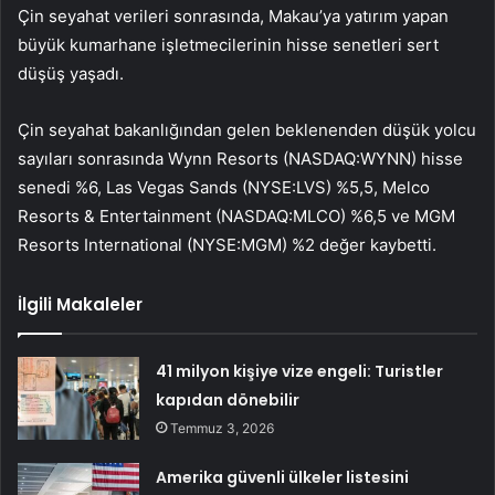
Çin seyahat verileri sonrasında, Makau’ya yatırım yapan
büyük kumarhane işletmecilerinin hisse senetleri sert
düşüş yaşadı.
Çin seyahat bakanlığından gelen beklenenden düşük yolcu
sayıları sonrasında
Wynn Resorts (NASDAQ:WYNN)
hisse
senedi %6,
Las Vegas Sands (NYSE:LVS)
%5,5,
Melco
Resorts & Entertainment (NASDAQ:MLCO)
%6,5 ve
MGM
Resorts International (NYSE:MGM)
%2 değer kaybetti.
İlgili Makaleler
41 milyon kişiye vize engeli: Turistler
kapıdan dönebilir
Temmuz 3, 2026
Amerika güvenli ülkeler listesini