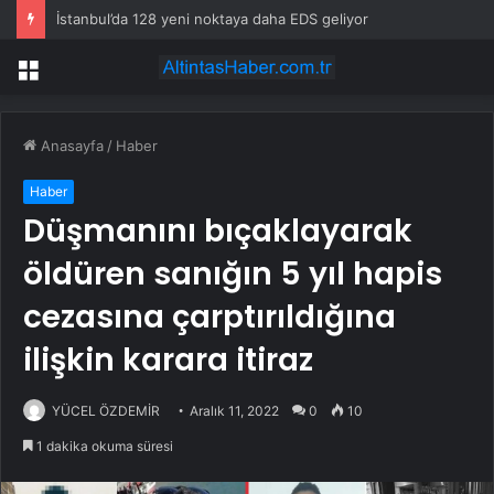
İstanbul’da 128 yeni noktaya daha EDS geliyor
Menü
Anasayfa
/
Haber
Haber
Düşmanını bıçaklayarak
öldüren sanığın 5 yıl hapis
cezasına çarptırıldığına
ilişkin karara itiraz
YÜCEL ÖZDEMİR
Aralık 11, 2022
0
10
1 dakika okuma süresi