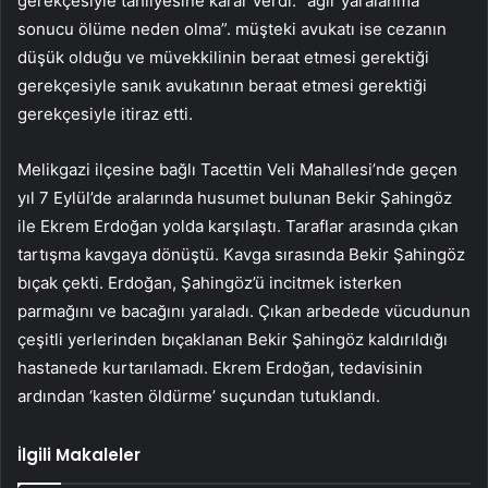
gerekçesiyle tahliyesine karar verdi. “ağır yaralanma
sonucu ölüme neden olma”. müşteki avukatı ise cezanın
düşük olduğu ve müvekkilinin beraat etmesi gerektiği
gerekçesiyle sanık avukatının beraat etmesi gerektiği
gerekçesiyle itiraz etti.
Melikgazi ilçesine bağlı Tacettin Veli Mahallesi’nde geçen
yıl 7 Eylül’de aralarında husumet bulunan Bekir Şahingöz
ile Ekrem Erdoğan yolda karşılaştı. Taraflar arasında çıkan
tartışma kavgaya dönüştü. Kavga sırasında Bekir Şahingöz
bıçak çekti. Erdoğan, Şahingöz’ü incitmek isterken
parmağını ve bacağını yaraladı. Çıkan arbedede vücudunun
çeşitli yerlerinden bıçaklanan Bekir Şahingöz kaldırıldığı
hastanede kurtarılamadı. Ekrem Erdoğan, tedavisinin
ardından ‘kasten öldürme’ suçundan tutuklandı.
İlgili Makaleler