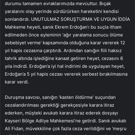
durumu tamamen evraklarımızda mevcuttur. Bıçak
yaralarını olay yerinde sürdürürken hareketini kendisi
sonlandırdı. UNUTULMAZ SORUŞTURMA VE UYGUN İDDİA
Mahkeme heyeti, sanık Ekrem Erdoğan’ı bu suçla itham
edilmeden önce eyleminin ‘ağır yaralama sonucu ölüme
sebebiyet verme’ kapsamında olduğuna karar vererek 12
yıl hapis cezasına çarptırdı. Ardından sanığın fiili haksız
tahrik altında işlediğine kanaat getiren heyet, cezasını 6
yıla indirdi. Erdoğan’a iyi hal indirimi de uygulayan heyet,
Erdoğan’a 5 yıl hapis cezası vererek serbest bırakılmasına
karar verdi.
Duruşma savcısı, sanığın ‘kasten öldürme’ suçundan
cezalandırılması gerektiği gerekçesiyle karara itiraz
ederken, müşteki avukatı karara itiraz ederek dosyayı
Kayseri Bölge Adliye Mahkemesi’ne getirdi. Sanık avukatı
Ali Fidan, müvekkiline çok fazla ceza verildiğini ve ‘meşru