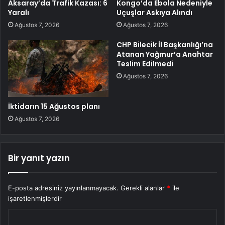
Aksaray’da Trafik Kazası: 6
Kongo’da Ebola Nedeniyle
Yaralı
Uçuşlar Askıya Alındı
Ağustos 7, 2026
Ağustos 7, 2026
CHP Bilecik İl Başkanlığı’na
Atanan Yağmur’a Anahtar
Teslim Edilmedi
Ağustos 7, 2026
İktidarın 15 Ağustos planı
Ağustos 7, 2026
Bir yanıt yazın
E-posta adresiniz yayınlanmayacak.
Gerekli alanlar
*
ile
işaretlenmişlerdir
Y