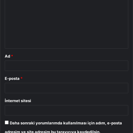
o
r
u
m
*
Ad
*
E-posta
*
İnternet sitesi
Daha sonraki yorumlarımda kullanılması için adım, e-posta
adresim ve site adresim bu tarayıcıya kaydedilsin.