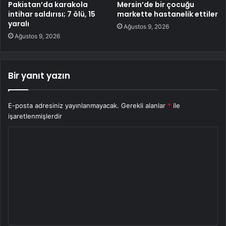
Pakistan’da karakola
Mersin’de bir çocuğu
intihar saldırısı; 7 ölü, 15
markette hastanelik ettiler
yaralı
Ağustos 9, 2026
Ağustos 9, 2026
Bir yanıt yazın
E-posta adresiniz yayınlanmayacak.
Gerekli alanlar
*
ile
işaretlenmişlerdir
Y
o
r
u
m
*