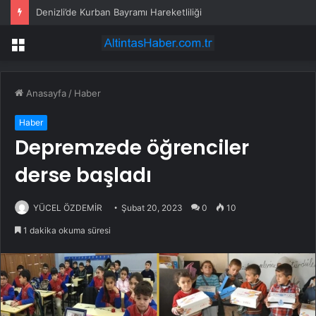
Denizli’de Kurban Bayramı Hareketliliği
Menü
Anasayfa
/
Haber
Haber
Depremzede öğrenciler
derse başladı
YÜCEL ÖZDEMİR
Şubat 20, 2023
0
10
1 dakika okuma süresi