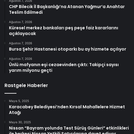
Ağustos 7, 2026
CHP Bilecik İl Başkanlığı’na Atanan Yağmur’a Anahtar
Teslim Edilmedi
Ağustos 7, 2026
Küresel merkez bankaları peş peşe faiz kararlarını
açıklayacak
Ağustos 7, 2026
Bursa Şehir Hastanesi otoparkı bu ay hizmete açılıyor
Ağustos 7, 2026
Ünlü mafyanın eşi cezaevinden çıktı: Takipçi sayısı
yarım milyonu geçti
Rastgele Haberler
Mayıs 5, 2025
Karacabey Belediyesi’nden Kırsal Mahallelere Hizmet
Atağı
Mayıs 30, 2025
Nissan “Bayram yolunda Test Sürüş Günleri” etkinlikleri
ile herkesi Nissan Yetkili Satıcılarına davet ediyor