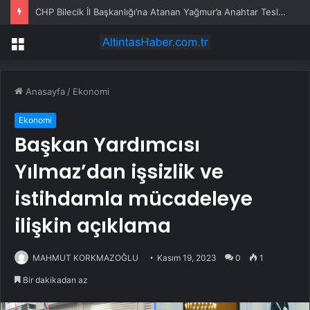
CHP Bilecik İl Başkanlığı’na Atanan Yağmur’a Anahtar Teslim Edilmedi
Menü
Anasayfa
/
Ekonomi
Ekonomi
Başkan Yardımcısı
Yılmaz’dan işsizlik ve
istihdamla mücadeleye
ilişkin açıklama
MAHMUT KORKMAZOĞLU
Kasım 19, 2023
0
1
Bir dakikadan az