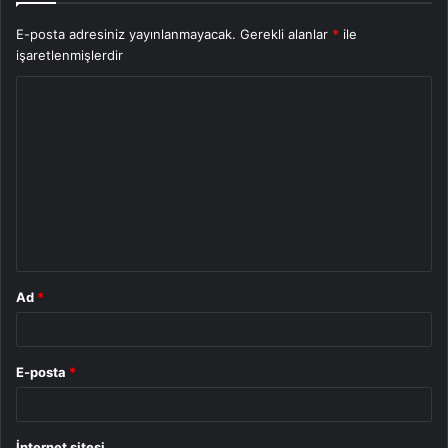
E-posta adresiniz yayınlanmayacak.
Gerekli alanlar
*
ile
işaretlenmişlerdir
Y
o
r
u
m
*
Ad
*
E-posta
*
İnternet sitesi