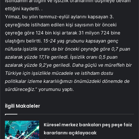
istihdamın arttığını ve işsizlik oranlarının düşmeye devam
ettiğini kaydetti. .
Yılmaz, bu yılın temmuz-eylül aylarını kapsayan 3.
çeyreğinde istihdam edilen kişi sayısının bir önceki
çeyreğe göre 124 bin kişi artarak 31 milyon 724 bine
ulaştığını belirtti.
15-24 yaş grubunu kapsayan genç
nüfusta işsizlik oranı da bir önceki çeyreğe göre 0,7 puan
azalarak yüzde 17,1’e geriledi. İşsizlik oranı 0,5 puan
azalarak yüzde 9,2’ye geriledi. Daha güçlü ve müreffeh bir
Türkiye için işsizlikle mücadele ve istihdam dostu
politikalar izleme kararlılığımızı önümüzdeki dönemde de
sürdüreceğiz.
” yorumunu yaptı.
İlgili Makaleler
Küresel merkez bankaları peş peşe faiz
kararlarını açıklayacak