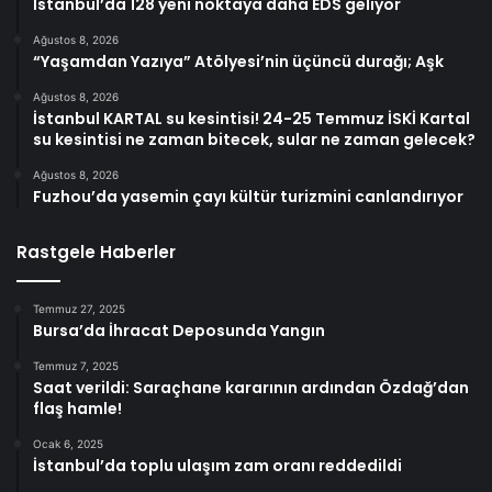
İstanbul’da 128 yeni noktaya daha EDS geliyor
Ağustos 8, 2026
“Yaşamdan Yazıya” Atölyesi’nin üçüncü durağı; Aşk
Ağustos 8, 2026
İstanbul KARTAL su kesintisi! 24-25 Temmuz İSKİ Kartal
su kesintisi ne zaman bitecek, sular ne zaman gelecek?
Ağustos 8, 2026
Fuzhou’da yasemin çayı kültür turizmini canlandırıyor
Rastgele Haberler
Temmuz 27, 2025
Bursa’da İhracat Deposunda Yangın
Temmuz 7, 2025
Saat verildi: Saraçhane kararının ardından Özdağ’dan
flaş hamle!
Ocak 6, 2025
İstanbul’da toplu ulaşım zam oranı reddedildi