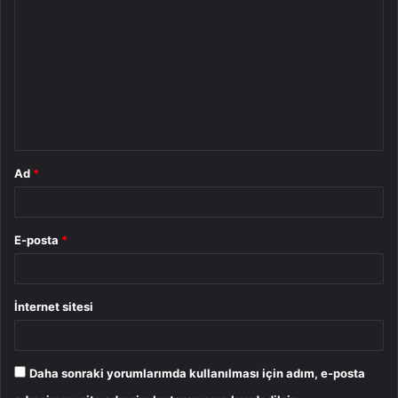
o
r
u
m
*
Ad
*
E-posta
*
İnternet sitesi
Daha sonraki yorumlarımda kullanılması için adım, e-posta