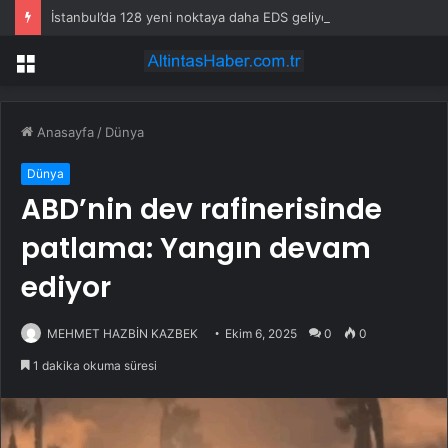
İstanbul’da 128 yeni noktaya daha EDS geliyor
Menü
Anasayfa
/
Dünya
Dünya
ABD’nin dev rafinerisinde
patlama: Yangın devam
ediyor
MEHMET HAZBİN KAZBEK
Ekim 6, 2025
0
0
1 dakika okuma süresi