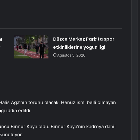
ı
Düzce Merkez Park’ta spor
y
etkinliklerine yoğun ilgi
Ağustos 5, 2026
 Halis Ağa’nın torunu olacak. Henüz ismi belli olmayan
ı iddia edildi.
oyuncu Binnur Kaya oldu. Binnur Kaya’nın kadroya dahil
üşünülüyor.