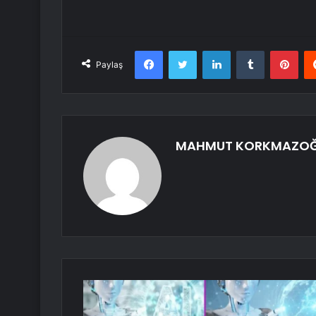
Facebook
Twitter
LinkedIn
Tumblr
Pint
Paylaş
MAHMUT KORKMAZO