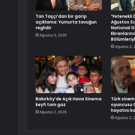
Tan Taşçı’dan bir garip
‘Yetenekli D
açıklama: Yumurta tavuğun
Ağustos Sa
reglidir
National 
Ekranların
Ağustos 5, 2026
Bölümleriyl
Ağustos 4, 
Bakırköy’de Açık Hava Sinema
Türk sinem
keyfi tam gaz
oyuncusu 
hayatını k
Ağustos 2, 2026
Ağustos 2, 