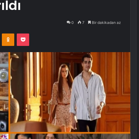
ıldı
0
7
Bir dakikadan az
VKontakte
Odnoklassniki
Pocket