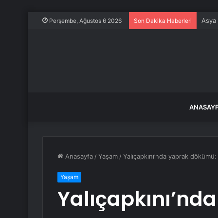
Asya 
Perşembe, Ağustos 6 2026
Son Dakika Haberleri
ANASAY
Anasayfa
/
Yaşam
/
Yalıçapkını’nda yaprak dökümü: 2
Yaşam
Yalıçapkını’nd