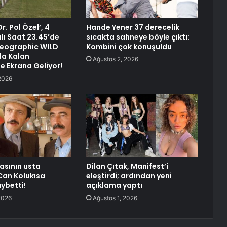
r. Pol Özel’, 4
Hande Yener 37 derecelik
lı Saat 23.45’de
sıcakta sahneye böyle çıktı:
Geographic WILD
Kombini çok konuşuldu
da Kalan
Ağustos 2, 2026
e Ekrana Geliyor!
2026
asının usta
Dilan Çıtak, Manifest’i
Can Kolukısa
eleştirdi; ardından yeni
aybetti!
açıklama yaptı
2026
Ağustos 1, 2026