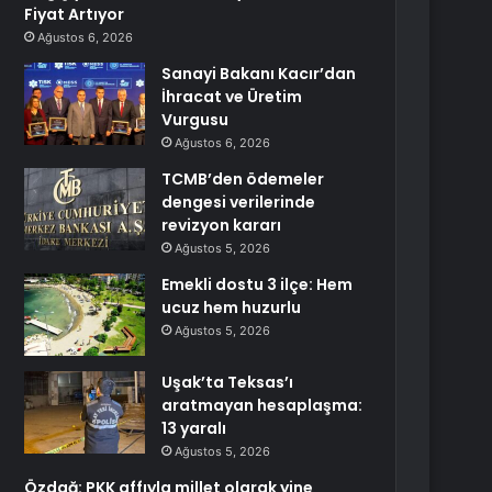
Fiyat Artıyor
Ağustos 6, 2026
Sanayi Bakanı Kacır’dan
İhracat ve Üretim
Vurgusu
Ağustos 6, 2026
TCMB’den ödemeler
dengesi verilerinde
revizyon kararı
Ağustos 5, 2026
Emekli dostu 3 ilçe: Hem
ucuz hem huzurlu
Ağustos 5, 2026
Uşak’ta Teksas’ı
aratmayan hesaplaşma:
13 yaralı
Ağustos 5, 2026
Özdağ: PKK affıyla millet olarak yine