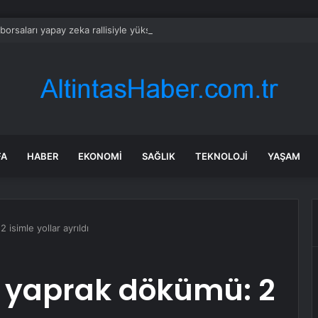
borsaları yapay zeka rallisiyle yükseldi; Japonya ve Kore sıçradı
FA
HABER
EKONOMI
SAĞLIK
TEKNOLOJI
YAŞAM
 isimle yollar ayrıldı
a yaprak dökümü: 2