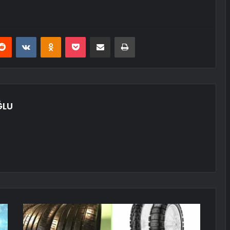
erest
Reddit
VKontakte
Odnoklassniki
Pocket
E-Posta ile paylaş
Yazdır
ĞLU