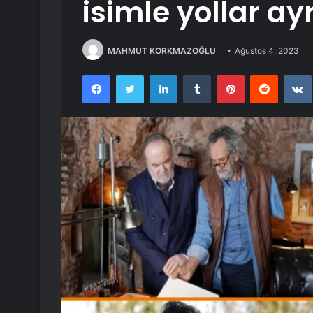
isimle yollar ayr
MAHMUT KORKMAZOĞLU
Ağustos 4, 2023
Facebook
Twitter
LinkedIn
Tumblr
Pinterest
Reddit