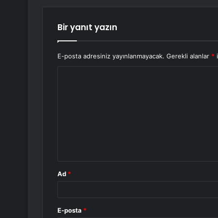
Bir yanıt yazın
E-posta adresiniz yayınlanmayacak.
Gerekli alanlar
*
i
Y
o
r
u
m
*
Ad
*
E-posta
*