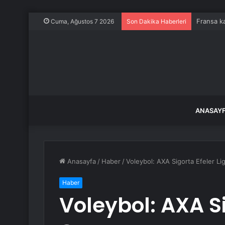
Fransa ka
Cuma, Ağustos 7 2026
Son Dakika Haberleri
ANASAY
Anasayfa
/
Haber
/
Voleybol: AXA Sigorta Efeler Lig
Haber
Voleybol: AXA Si