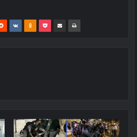
erest
Reddit
VKontakte
Odnoklassniki
Pocket
E-Posta ile paylaş
Yazdır