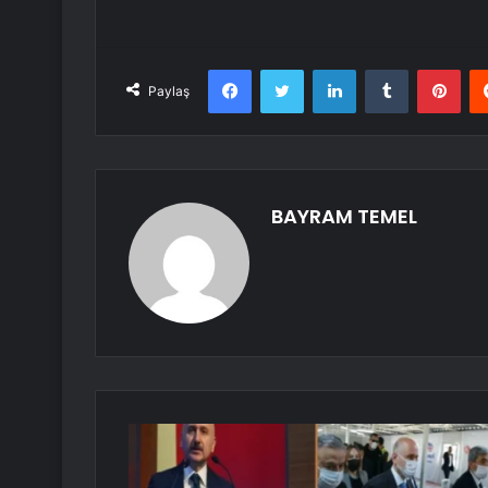
Facebook
Twitter
LinkedIn
Tumblr
Pint
Paylaş
BAYRAM TEMEL