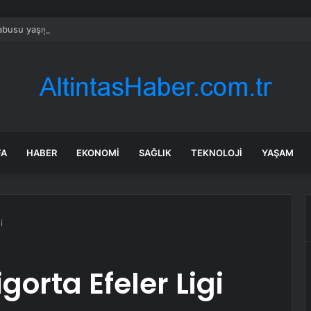
busu yaşıyor: Yüzbinlerce kişi kaçıyor alevler kovalıyor
FA
HABER
EKONOMI
SAĞLIK
TEKNOLOJI
YAŞAM
i
gorta Efeler Ligi