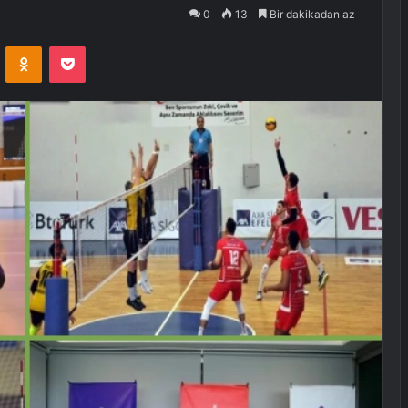
0
13
Bir dakikadan az
VKontakte
Odnoklassniki
Pocket