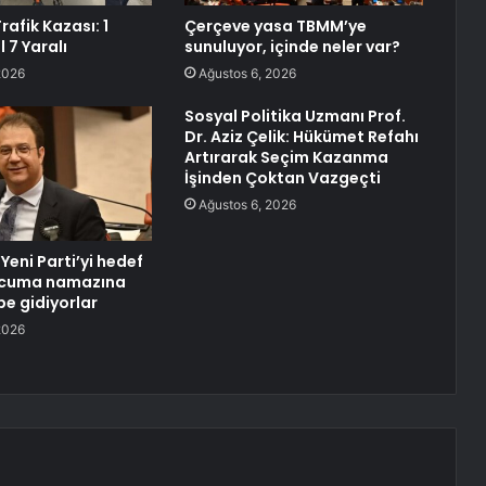
afik Kazası: 1
Çerçeve yasa TBMM’ye
 7 Yaralı
sunuluyor, içinde neler var?
2026
Ağustos 6, 2026
Sosyal Politika Uzmanı Prof.
Dr. Aziz Çelik: Hükümet Refahı
Artırarak Seçim Kazanma
İşinden Çoktan Vazgeçti
Ağustos 6, 2026
 Yeni Parti’yi hedef
e cuma namazına
be gidiyorlar
2026