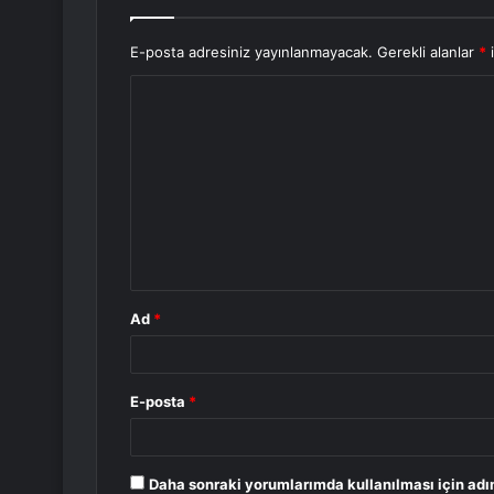
E-posta adresiniz yayınlanmayacak.
Gerekli alanlar
*
i
Y
o
r
u
m
*
Ad
*
E-posta
*
Daha sonraki yorumlarımda kullanılması için adı