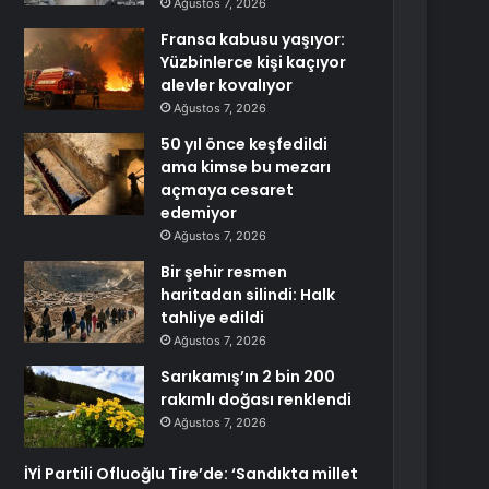
Ağustos 7, 2026
Fransa kabusu yaşıyor:
Yüzbinlerce kişi kaçıyor
alevler kovalıyor
Ağustos 7, 2026
50 yıl önce keşfedildi
ama kimse bu mezarı
açmaya cesaret
edemiyor
Ağustos 7, 2026
Bir şehir resmen
haritadan silindi: Halk
tahliye edildi
Ağustos 7, 2026
Sarıkamış’ın 2 bin 200
rakımlı doğası renklendi
Ağustos 7, 2026
İYİ Partili Ofluoğlu Tire’de: ‘Sandıkta millet