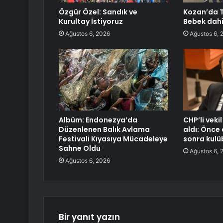
Özgür Özel: Sandık ve
Kozan’da Tr
Kurultay İstiyoruz
Bebek dahil
Ağustos 6, 2026
Ağustos 6, 
Albüm: Endonezya’da
CHP’li vekil
Düzenlenen Balık Avlama
aldı: Önc
Festivali Kıyasıya Mücadeleye
sonra kulü
Sahne Oldu
Ağustos 6, 
Ağustos 6, 2026
Bir yanıt yazın