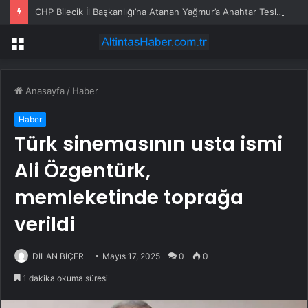
CHP Bilecik İl Başkanlığı’na Atanan Yağmur’a Anahtar Teslim Edilmedi
Menü
Anasayfa
/
Haber
Haber
Türk sinemasının usta ismi
Ali Özgentürk,
memleketinde toprağa
verildi
DİLAN BİÇER
Mayıs 17, 2025
0
0
1 dakika okuma süresi