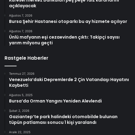
Küresel merkez bankaları peş peşe faiz kararlarını
açıklayacak
Ağustos 7, 2026
Bursa Şehir Hastanesi otoparkı bu ay hizmete açılıyor
Ağustos 7, 2026
Ünlü mafyanın eşi cezaevinden çıktı: Takipçi sayısı
yarım milyonu geçti
Rastgele Haberler
Temmuz 27, 2026
Venezuela’daki Depremlerde 2 Çin Vatandaşı Hayatını
Kaybetti
Ağustos 5, 2025
Bursa’da Orman Yangını Yeniden Alevlendi
Şubat 2, 2026
Gaziantep’te park halindeki otomobilde bulunan
tüpün patlaması sonucu 1 kişi yaralandı
Aralık 22, 2025