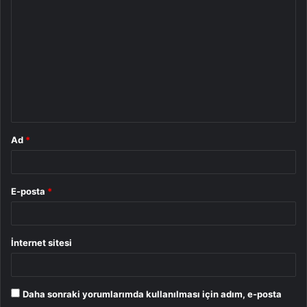
o
r
u
m
*
Ad
*
E-posta
*
İnternet sitesi
Daha sonraki yorumlarımda kullanılması için adım, e-posta