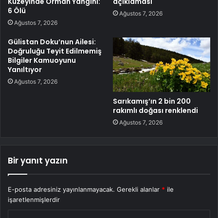
Kuzeyinde Orman Yangını:
açıklaması
6 Ölü
Ağustos 7, 2026
Ağustos 7, 2026
Gülistan Doku’nun Ailesi:
Doğruluğu Teyit Edilmemiş
Bilgiler Kamuoyunu
Yanıltıyor
Ağustos 7, 2026
Sarıkamış’ın 2 bin 200
rakımlı doğası renklendi
Ağustos 7, 2026
Bir yanıt yazın
E-posta adresiniz yayınlanmayacak.
Gerekli alanlar
*
ile
işaretlenmişlerdir
Y