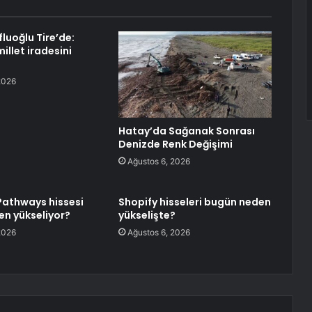
Ofluoğlu Tire’de:
illet iradesini
2026
Hatay’da Sağanak Sonrası
Denizde Renk Değişimi
Ağustos 6, 2026
athways hissesi
Shopify hisseleri bugün neden
n yükseliyor?
yükselişte?
2026
Ağustos 6, 2026