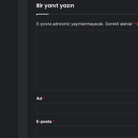
Bir yanıt yazın
E-posta adresiniz yayınlanmayacak.
Gerekli alanlar
*
i
Y
o
r
u
m
*
Ad
*
E-posta
*