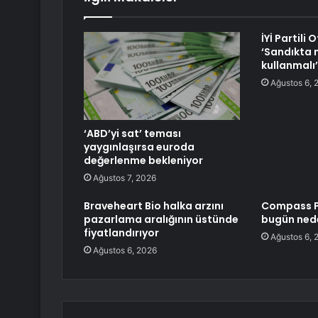
İYİ Partili 
‘Sandıkta m
kullanmalı’
Ağustos 6, 
‘ABD’yi sat’ teması
yaygınlaşırsa euroda
değerlenme bekleniyor
Ağustos 7, 2026
Braveheart Bio halka arzını
Compass P
pazarlama aralığının üstünde
bugün nede
fiyatlandırıyor
Ağustos 6, 
Ağustos 6, 2026