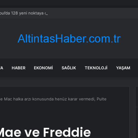
bul’da 128 yeni noktaya daha EDS geliyor
FA
HABER
EKONOMI
SAĞLIK
TEKNOLOJI
YAŞAM
e Mac halka arzı konusunda henüz karar vermedi, Pulte
Mae ve Freddie