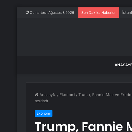
İstan
Cumartesi, Ağustos 8 2026
Son Dakika Haberleri
ANASAY
Anasayfa
/
Ekonomi
/
Trump, Fannie Mae ve Freddi
açıkladı
Ekonomi
Trump, Fannie 