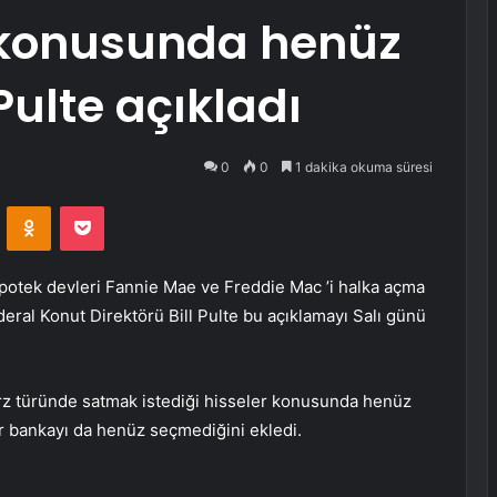
 konusunda henüz
Pulte açıkladı
0
0
1 dakika okuma süresi
VKontakte
Odnoklassniki
Pocket
potek devleri
Fannie Mae
ve
Freddie Mac
’i halka açma
ral Konut Direktörü Bill Pulte bu açıklamayı Salı günü
arz türünde satmak istediği hisseler konusunda henüz
der bankayı da henüz seçmediğini ekledi.