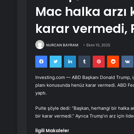
Mac halka arzı
karar vermedi, 
NURCAN BAYRAM
Ekim 10, 2025
Facebook
Twitter
LinkedIn
Tumblr
Pinterest
Reddit
Investing.com — ABD Başkanı Donald Trump, i
planı konusunda henüz karar vermedi. ABD Fede
yaptı.
Pulte şöyle dedi: “Başkan, herhangi bir halka 
bir karar vermedi.” Ayrıca Trump’ın arz için li
İlgili Makaleler