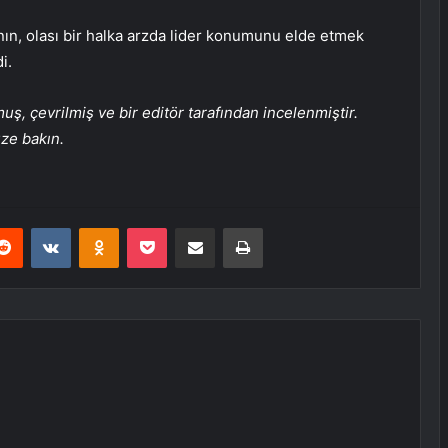
ın, olası bir halka arzda lider konumunu elde etmek
i.
, çevrilmiş ve bir editör tarafından incelenmiştir.
üze bakın.
erest
Reddit
VKontakte
Odnoklassniki
Pocket
E-Posta ile paylaş
Yazdır