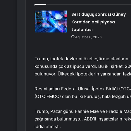
Sert düşüş sonrası Güney
Kore’den acil piyasa
toplantısı
Ağustos 8, 2026
Trump, ipotek devlerini özelleştirme planların
konusunda çok az ipucu verdi. Bu iki şirket, 20
bulunuyor. Ülkedeki ipoteklerin yarısından fazla
Resmi adları Federal Ulusal İpotek Birliği (O
(OTC:FMCC) olan bu iki kuruluş, hala tezgah üs
Trump, Pazar günü Fannie Mae ve Freddie Mac’e
çağrısında bulunmuştu. ABD’li inşaatçıların r
iddia etmişti.