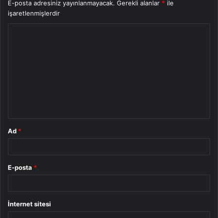
E-posta adresiniz yayınlanmayacak.
Gerekli alanlar
*
ile
işaretlenmişlerdir
Y
o
r
u
m
*
Ad
*
E-posta
*
İnternet sitesi