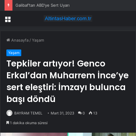
Galibaf’tan ABD’ye Sert Uyarı
Menü
Anasayfa
/
Yaşam
Yaşam
Tepkiler artıyor! Genco
Erkal’dan Muharrem İnce’ye
sert eleştiri: İmzayı bulunca
başı döndü
BAYRAM TEMEL
Mart 31, 2023
0
13
1 dakika okuma süresi