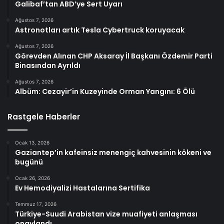
Galibaf’tan ABD’ye Sert Uyarı
Ağustos 7, 2026
Astronotları artık Tesla Cybertruck koruyacak
Ağustos 7, 2026
Görevden Alınan CHP Aksaray İl Başkanı Özdemir Parti
Binasından Ayrıldı
Ağustos 7, 2026
Albüm: Cezayir’in Kuzeyinde Orman Yangını: 6 Ölü
Rastgele Haberler
Ocak 13, 2026
Gaziantep’in kafeinsiz menengiç kahvesinin kökeni ve
bugünü
Ocak 26, 2026
Ev Hemodiyalizi Hastalarına Sertifika
Temmuz 17, 2026
Türkiye-Suudi Arabistan vize muafiyeti anlaşması
onaylandı