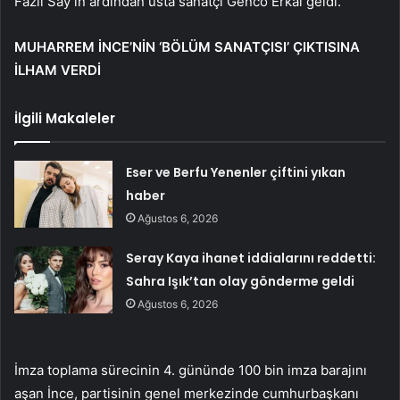
Fazıl Say’ın ardından usta sanatçı Genco Erkal geldi.
MUHARREM İNCE’NİN ‘BÖLÜM SANATÇISI’ ÇIKTISINA
İLHAM VERDİ
İlgili Makaleler
Eser ve Berfu Yenenler çiftini yıkan
haber
Ağustos 6, 2026
Seray Kaya ihanet iddialarını reddetti:
Sahra Işık’tan olay gönderme geldi
Ağustos 6, 2026
İmza toplama sürecinin 4. gününde 100 bin imza barajını
aşan İnce, partisinin genel merkezinde cumhurbaşkanı