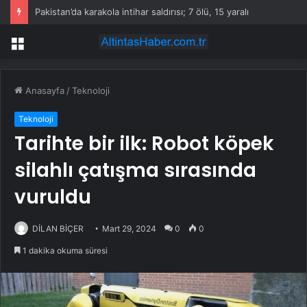
Pakistan’da karakola intihar saldırısı; 7 ölü, 15 yaralı
Menü
Anasayfa
/
Teknoloji
Teknoloji
Tarihte bir ilk: Robot köpek
silahlı çatışma sırasında
vuruldu
DİLAN BİÇER
Mart 29, 2024
0
0
1 dakika okuma süresi