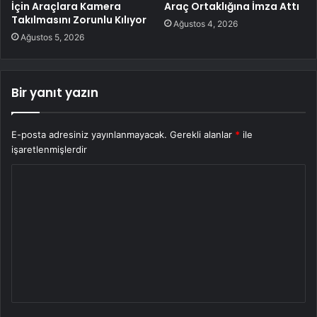
İçin Araçlara Kamera
Araç Ortaklığına İmza Attı
Takılmasını Zorunlu Kılıyor
Ağustos 4, 2026
Ağustos 5, 2026
Bir yanıt yazın
E-posta adresiniz yayınlanmayacak.
Gerekli alanlar
*
ile
işaretlenmişlerdir
Y
o
r
u
m
*