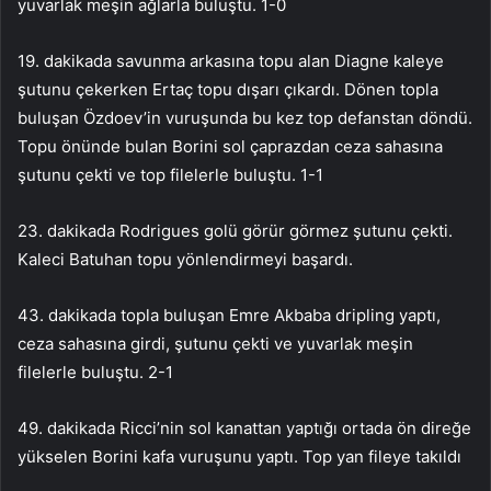
yuvarlak meşin ağlarla buluştu. 1-0
19. dakikada savunma arkasına topu alan Diagne kaleye
şutunu çekerken Ertaç topu dışarı çıkardı. Dönen topla
buluşan Özdoev’in vuruşunda bu kez top defanstan döndü.
Topu önünde bulan Borini sol çaprazdan ceza sahasına
şutunu çekti ve top filelerle buluştu. 1-1
23. dakikada Rodrigues golü görür görmez şutunu çekti.
Kaleci Batuhan topu yönlendirmeyi başardı.
43. dakikada topla buluşan Emre Akbaba dripling yaptı,
ceza sahasına girdi, şutunu çekti ve yuvarlak meşin
filelerle buluştu. 2-1
49. dakikada Ricci’nin sol kanattan yaptığı ortada ön direğe
yükselen Borini kafa vuruşunu yaptı. Top yan fileye takıldı