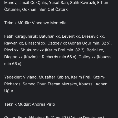
Manev, İsmail ÇokÇalış, Yusuf Sarı, Salih Kavrazlı, Erhun
Öztümer, Gökhan İnler, Cet Öztürk
Teknik Müdür: Vincenzo Montella
Fatih Karagümrük: Batuhan xx, Levent xx, Dresevic xx,
Rayyan xx, Biraschi xx, Özdoev xx (Adnan Uğur min. 82 x),
Ricci xx, Shukurov xx (Kerim Frei min. 82 ?), Borini xx,
Diagne xx (Kazim) – Richards min 66 x), Colley xx (Kouassi
min 66 x)
Yedekler: Viviano, Muzaffer Kablan, Kerim Frei, Kazım-
Richards, Samed Onur, Efecan Mızrakcı, Kouassi, Adnan
Uğur
Teknik Müdür: Andrea Pirlo
Goller: Emre Akbaba (dk. 11 ve 43) (Adana Demirspor),