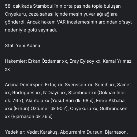
58. dakikada Stambouli’nin orta pasında topla buluşan
Onyekuru, ceza sahası içinde meşin yuvarlağı ağlara
gönderdi. Ancak hakem VAR incelemesinin ardından ofsayt
nedeniyle golü saymadı.
Stat: Yeni Adana
Hakemler: Erkan Özdamar xx, Eray Eyisoy xx, Kemal Yılmaz
xx
Adana Demirspor: Ertaç xx, Svensson xx, Semih xx, Samet
xx, Rodrigues xx, N’Diaye xx, Stambouli xx (Gökhan İnler
dk. 76 x), Akintola xx (Yusuf Sarı dk. 68 x), Emre Akbaba
xxx (Erhun) Öztümer dk 90 ?), Onyekuru xx, Gulbrandsen
xx (Bjarnason dk 76 x)
Yedekler: Vedat Karakuş, Abdurrahim Dursun, Bjarnason,