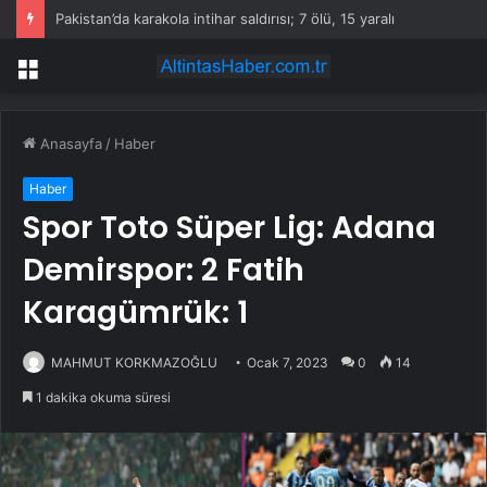
Pakistan’da karakola intihar saldırısı; 7 ölü, 15 yaralı
Menü
Anasayfa
/
Haber
Haber
Spor Toto Süper Lig: Adana
Demirspor: 2 Fatih
Karagümrük: 1
MAHMUT KORKMAZOĞLU
Ocak 7, 2023
0
14
1 dakika okuma süresi