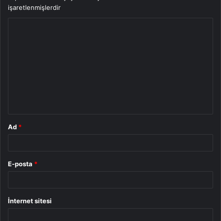
işaretlenmişlerdir
Y
o
r
u
m
*
Ad
*
E-posta
*
İnternet sitesi