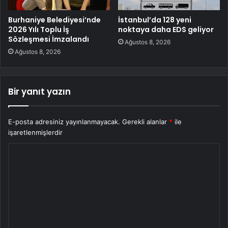
Burhaniye Belediyesi’nde
İstanbul’da 128 yeni
2026 Yılı Toplu İş
noktaya daha EDS geliyor
Sözleşmesi İmzalandı
Ağustos 8, 2026
Ağustos 8, 2026
Bir yanıt yazın
E-posta adresiniz yayınlanmayacak.
Gerekli alanlar
*
ile
işaretlenmişlerdir
Y
o
r
u
m
*