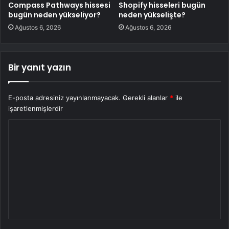
Compass Pathways hissesi
Shopify hisseleri bugün
bugün neden yükseliyor?
neden yükselişte?
Ağustos 6, 2026
Ağustos 6, 2026
Bir yanıt yazın
E-posta adresiniz yayınlanmayacak.
Gerekli alanlar
*
ile
işaretlenmişlerdir
Y
o
r
u
m
*