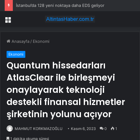
İstanbul’da 128 yeni noktaya daha EDS geliyor
Menü
Anasayfa
/
Ekonomi
Ekonomi
Quantum hissedarları
AtlasClear ile birleşmeyi
onaylayarak teknoloji
destekli finansal hizmetler
şirketinin yolunu açıyor
MAHMUT KORKMAZOĞLU
Kasım 6, 2023
0
1
1 dakika okuma süresi