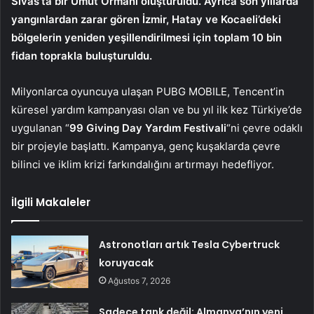
Sivas’ta bir Umut Ormanı oluşturuldu. Ayrıca son yıllarda
yangınlardan zarar gören İzmir, Hatay ve Kocaeli’deki
bölgelerin yeniden yeşillendirilmesi için toplam 10 bin
fidan toprakla buluşturuldu.
Milyonlarca oyuncuya ulaşan PUBG MOBILE, Tencent’in
küresel yardım kampanyası olan ve bu yıl ilk kez Türkiye’de
uygulanan “
99 Giving Day Yardım Festivali
“ni çevre odaklı
bir projeyle başlattı. Kampanya, genç kuşaklarda çevre
bilinci ve iklim krizi farkındalığını artırmayı hedefliyor.
İlgili Makaleler
Astronotları artık Tesla Cybertruck
koruyacak
Ağustos 7, 2026
Sadece tank değil: Almanya’nın yeni