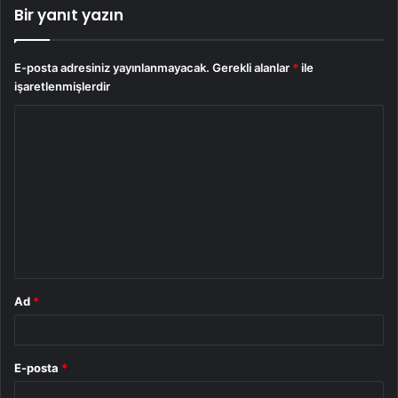
Bir yanıt yazın
E-posta adresiniz yayınlanmayacak.
Gerekli alanlar
*
ile
işaretlenmişlerdir
Y
o
r
u
m
*
Ad
*
E-posta
*