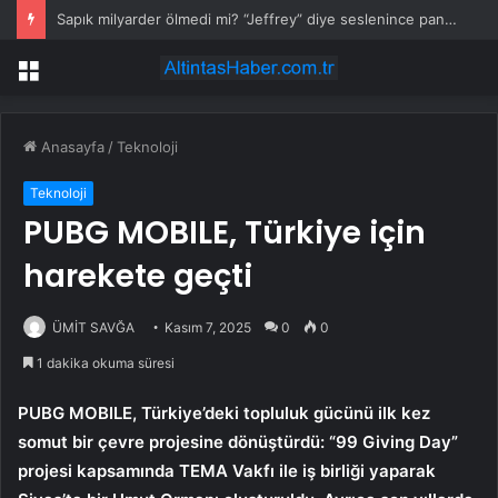
Sapık milyarder ölmedi mi? “Jeffrey” diye seslenince paniğe kapılıp gaza bastı
Menü
Anasayfa
/
Teknoloji
Teknoloji
PUBG MOBILE, Türkiye için
harekete geçti
ÜMİT SAVĞA
Kasım 7, 2025
0
0
1 dakika okuma süresi
PUBG MOBILE, Türkiye’deki topluluk gücünü ilk kez
somut bir çevre projesine dönüştürdü: “99 Giving Day”
projesi kapsamında TEMA Vakfı ile iş birliği yaparak