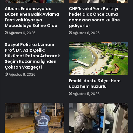
Albüm: Endonezya’da
CHP’li vekil Yeni Parti’yi
Düzenlenen Balık Avlama
hedef aldı: Önce cuma
Festivali Kıyasıya
namazına sonra kulübe
Mücadeleye Sahne Oldu
gidiyorlar
Ağustos 6, 2026
Ağustos 6, 2026
Sosyal Politika Uzmanı
Prof. Dr. Aziz Çelik:
Hükümet Refahı Artırarak
Seçim Kazanma İşinden
Çoktan Vazgeçti
Ağustos 6, 2026
Emekli dostu 3 ilçe: Hem
ucuz hem huzurlu
Ağustos 5, 2026