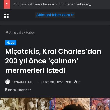
Compass Pathways hissesi bugün neden yükseliyor?
Menü
Anasayfa
/
Haber
Haber
Miçotakis, Kral Charles’dan
200 yıl önce ‘çalınan’
mermerleri istedi
BAYRAM TEMEL
Kasım 30, 2022
0
11
Bir dakikadan az