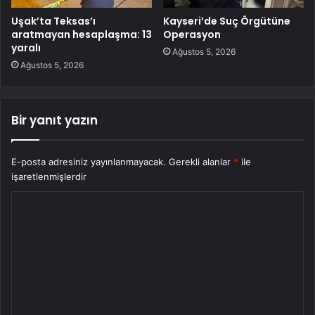
Uşak’ta Teksas’ı
Kayseri’de Suç Örgütüne
aratmayan hesaplaşma: 13
Operasyon
yaralı
Ağustos 5, 2026
Ağustos 5, 2026
Bir yanıt yazın
E-posta adresiniz yayınlanmayacak.
Gerekli alanlar
*
ile
işaretlenmişlerdir
Y
o
r
u
m
*