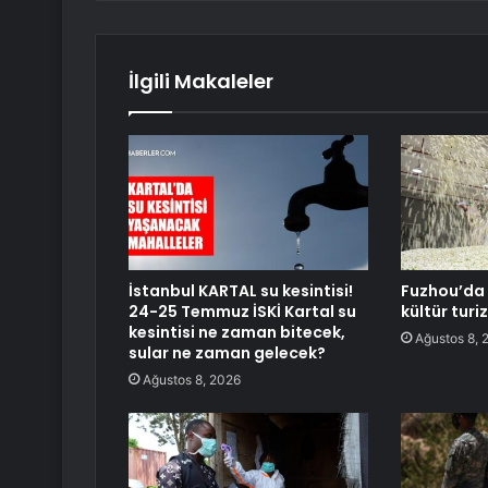
İlgili Makaleler
İstanbul KARTAL su kesintisi!
Fuzhou’da 
24-25 Temmuz İSKİ Kartal su
kültür turi
kesintisi ne zaman bitecek,
Ağustos 8, 
sular ne zaman gelecek?
Ağustos 8, 2026