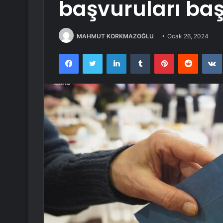
başvuruları baş
MAHMUT KORKMAZOĞLU
Ocak 26, 2024
Facebook
Twitter
LinkedIn
Tumblr
Pinterest
Reddit