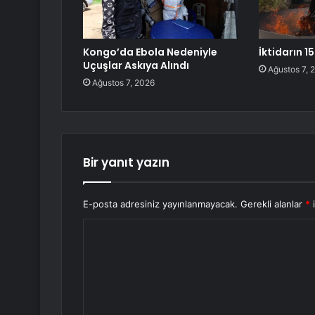
Kongo’da Ebola Nedeniyle
İktidarın 1
Uçuşlar Askıya Alındı
Ağustos 7, 
Ağustos 7, 2026
Bir yanıt yazın
E-posta adresiniz yayınlanmayacak.
Gerekli alanlar
*
i
Y
o
r
u
m