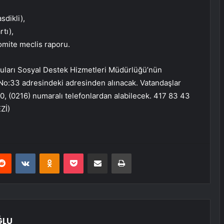
sdikli),
rtı),
komite meclis raporu.
uruları Sosyal Destek Hizmetleri Müdürlüğü’nün
No:33 adresindeki adresinden alınacak. Vatandaşlar
9 20, (0216) numaralı telefonlardan alabilecek. 417 83 43
Zİ)
erest
Reddit
VKontakte
Odnoklassniki
Pocket
E-Posta ile paylaş
Yazdır
ĞLU