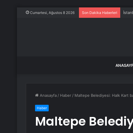
İstan
Cumartesi, Ağustos 8 2026
Son Dakika Haberleri
ANASAY
Anasayfa
/
Haber
/
Maltepe Belediyesi: Halk Kart ba
Haber
Maltepe Belediy