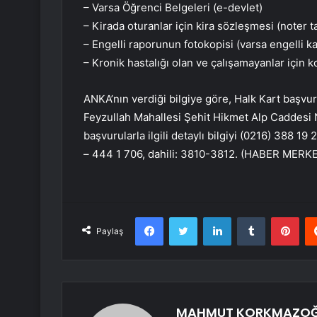
– Varsa Öğrenci Belgeleri (e-devlet)
– Kirada oturanlar için kira sözleşmesi (noter ta
– Engelli raporunun fotokopisi (varsa engelli ka
– Kronik hastalığı olan ve çalışamayanlar için 
ANKA’nın verdiği bilgiye göre, Halk Kart başv
Feyzullah Mahallesi Şehit Hikmet Alp Caddesi 
başvurularla ilgili detaylı bilgiyi (0216) 388 1
– 444 1 706, dahili: 3810-3812. (HABER MERKE
Facebook
Twitter
LinkedIn
Tumblr
Pint
Paylaş
MAHMUT KORKMAZO