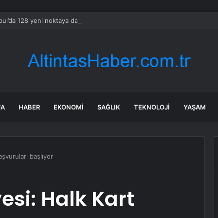
bul’da 128 yeni noktaya daha EDS geliyor
FA
HABER
EKONOMI
SAĞLIK
TEKNOLOJI
YAŞAM
şvuruları başlıyor
esi: Halk Kart