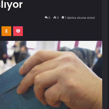
lıyor
0
0
1 dakika okuma süresi
VKontakte
Odnoklassniki
Pocket