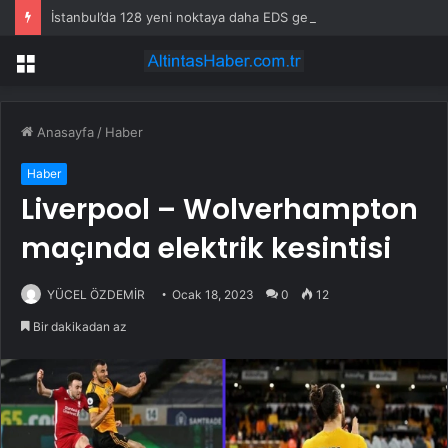
İstanbul’da 128 yeni noktaya daha EDS geliyor
Menü
Anasayfa
/
Haber
Haber
Liverpool – Wolverhampton
maçında elektrik kesintisi
YÜCEL ÖZDEMİR
Ocak 18, 2023
0
12
Bir dakikadan az