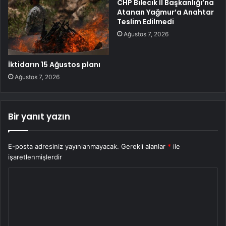
CHP Bilecik İl Başkanlığı’na
Atanan Yağmur’a Anahtar
Teslim Edilmedi
Ağustos 7, 2026
İktidarın 15 Ağustos planı
Ağustos 7, 2026
Bir yanıt yazın
E-posta adresiniz yayınlanmayacak.
Gerekli alanlar
*
ile
işaretlenmişlerdir
Y
o
r
u