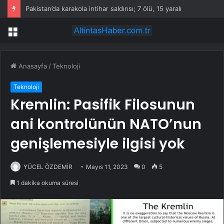
Pakistan’da karakola intihar saldırısı; 7 ölü, 15 yaralı
Menü
Anasayfa
/
Teknoloji
Teknoloji
Kremlin: Pasifik Filosunun
ani kontrolünün NATO’nun
genişlemesiyle ilgisi yok
YÜCEL ÖZDEMİR
Mayıs 11, 2023
0
5
1 dakika okuma süresi