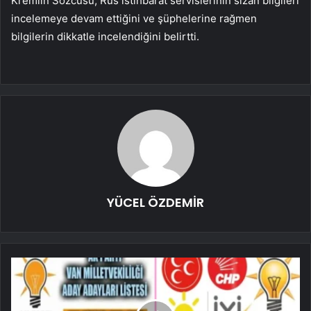
Kremlin Sözcüsü, Rus istihbarat servislerinin sızan bilgileri
incelemeye devam ettiğini ve şüphelerine rağmen
bilgilerin dikkatle incelendiğini belirtti.
YÜCEL ÖZDEMİR