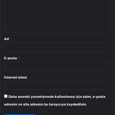
r
u
m
*
Ad
*
E-posta
*
İnternet sitesi
Daha sonraki yorumlarımda kullanılması için adım, e-posta
adresim ve site adresim bu tarayıcıya kaydedilsin.