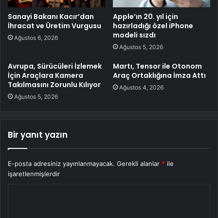
Sanayi Bakanı Kacır’dan
Apple’ın 20. yıl için
İhracat ve Üretim Vurgusu
hazırladığı özel iPhone
modeli sızdı
Ağustos 6, 2026
Ağustos 5, 2026
Avrupa, Sürücüleri İzlemek
Martı, Tensor ile Otonom
İçin Araçlara Kamera
Araç Ortaklığına İmza Attı
Takılmasını Zorunlu Kılıyor
Ağustos 4, 2026
Ağustos 5, 2026
Bir yanıt yazın
E-posta adresiniz yayınlanmayacak.
Gerekli alanlar
*
ile
işaretlenmişlerdir
Y
o