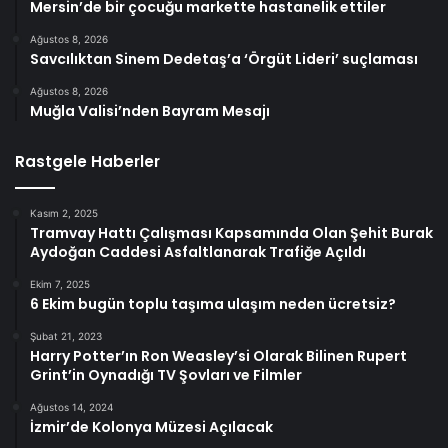
Mersin’de bir çocuğu markette hastanelik ettiler
Ağustos 8, 2026
Savcılıktan Sinem Dedetaş’a ‘Örgüt Lideri’ suçlaması
Ağustos 8, 2026
Muğla Valisi’nden Bayram Mesajı
Rastgele Haberler
Kasım 2, 2025
Tramvay Hattı Çalışması Kapsamında Olan Şehit Burak
Aydoğan Caddesi Asfaltlanarak Trafiğe Açıldı
Ekim 7, 2025
6 Ekim bugün toplu taşıma ulaşım neden ücretsiz?
Şubat 21, 2023
Harry Potter’ın Ron Weasley’si Olarak Bilinen Rupert
Grint’in Oynadığı TV Şovları ve Filmler
Ağustos 14, 2024
İzmir’de Kolonya Müzesi Açılacak