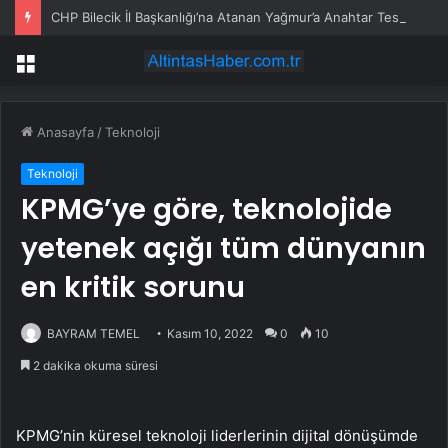
CHP Bilecik İl Başkanlığı’na Atanan Yağmur’a Anahtar Teslim Edilmedi
Menü
Anasayfa
/
Teknoloji
Teknoloji
KPMG’ye göre, teknolojide
yetenek açığı tüm dünyanın
en kritik sorunu
BAYRAM TEMEL
Kasım 10, 2022
0
10
2 dakika okuma süresi
KPMG’nin küresel teknoloji liderlerinin dijital dönüşümde