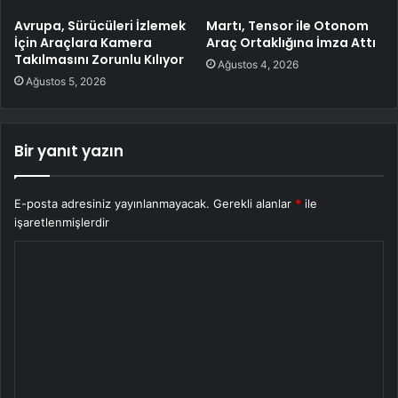
Avrupa, Sürücüleri İzlemek
Martı, Tensor ile Otonom
İçin Araçlara Kamera
Araç Ortaklığına İmza Attı
Takılmasını Zorunlu Kılıyor
Ağustos 4, 2026
Ağustos 5, 2026
Bir yanıt yazın
E-posta adresiniz yayınlanmayacak.
Gerekli alanlar
*
ile
işaretlenmişlerdir
Y
o
r
u
m
*