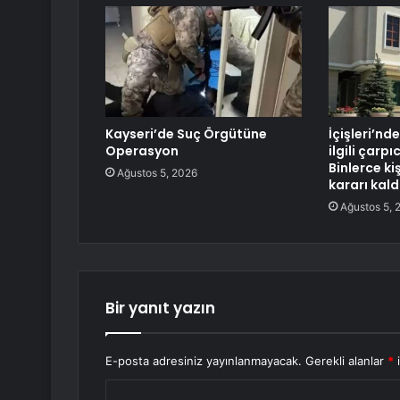
Kayseri’de Suç Örgütüne
İçişleri’n
Operasyon
ilgili çarp
Binlerce ki
Ağustos 5, 2026
kararı kaldı
Ağustos 5, 
Bir yanıt yazın
E-posta adresiniz yayınlanmayacak.
Gerekli alanlar
*
i
Y