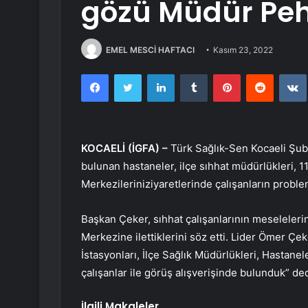
gözü Müdür Peh
EMEL MESCİ HAFTACI
Kasım 23, 2022
Facebook
Twitter
LinkedIn
Tumblr
Pinterest
Reddit
KOCAELİ (İGFA) –
Türk Sağlık-Sen Kocaeli Şub
bulunan hastaneler, ilçe sıhhat müdürlükleri, 11
Merkezileriniziyaretlerinde çalışanların problem
Başkan Çeker, sıhhat çalışanlarının meselelerin
Merkezine ilettiklerini söz etti. Lider Ömer Çek
İstasyonları, İlçe Sağlık Müdürlükleri, Hastanel
çalışanlar ile görüş alışverişinde bulunduk” ded
İlgili Makaleler