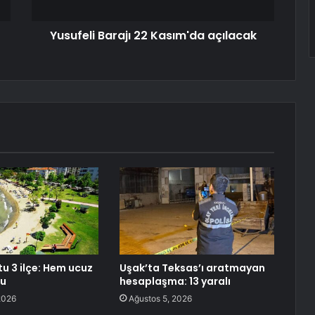
Yusufeli Barajı 22 Kasım'da açılacak
tu 3 ilçe: Hem ucuz
Uşak’ta Teksas’ı aratmayan
lu
hesaplaşma: 13 yaralı
2026
Ağustos 5, 2026