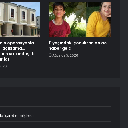
den o operasyonla
11 yaşındaki çocuktan da acı
ıcı açıklama…
haber geldi
şinin vatandaşlık
Ağustos 5, 2026
rıldı
2026
le işaretlenmişlerdir