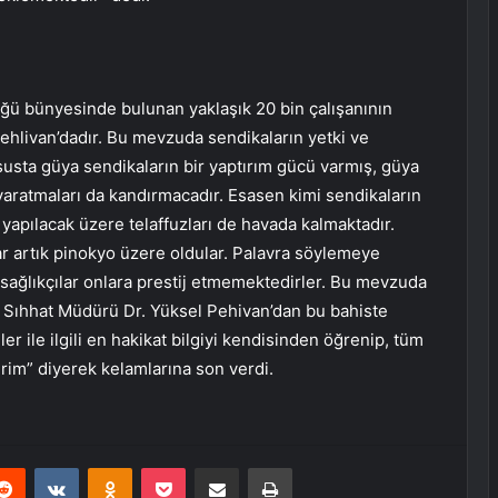
üğü bünyesinde bulunan yaklaşık 20 bin çalışanının
ehlivan’dadır. Bu mevzuda sendikaların yetki ve
usta güya sendikaların bir yaptırım gücü varmış, güya
yaratmaları da kandırmacadır. Esasen kimi sendikaların
yapılacak üzere telaffuzları de havada kalmaktadır.
r artık pinokyo üzere oldular. Palavra söylemeye
 sağlıkçılar onlara prestij etmemektedirler. Bu mevzuda
et Sıhhat Müdürü Dr. Yüksel Pehivan’dan bu bahiste
er ile ilgili en hakikat bilgiyi kendisinden öğrenip, tüm
erim” diyerek kelamlarına son verdi.
erest
Reddit
VKontakte
Odnoklassniki
Pocket
E-Posta ile paylaş
Yazdır