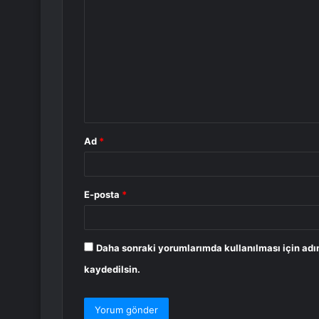
o
r
u
m
*
Ad
*
E-posta
*
Daha sonraki yorumlarımda kullanılması için adı
kaydedilsin.