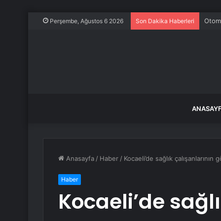
Otomo
Perşembe, Ağustos 6 2026
Son Dakika Haberleri
ANASAY
Anasayfa
/
Haber
/
Kocaeli’de sağlık çalışanlarının
Haber
Kocaeli’de sağlı