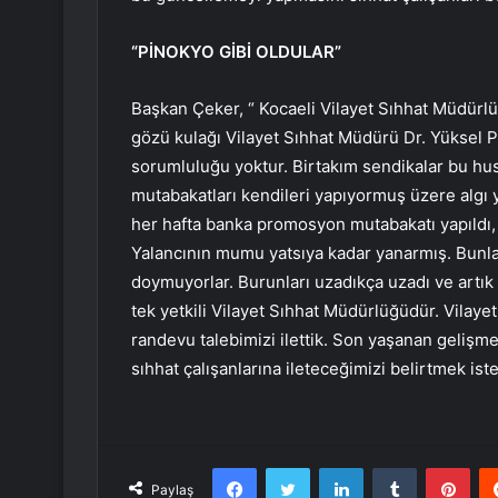
“PİNOKYO GİBİ OLDULAR”
Başkan Çeker, “ Kocaeli Vilayet Sıhhat Müdürl
gözü kulağı Vilayet Sıhhat Müdürü Dr. Yüksel P
sorumluluğu yoktur. Birtakım sendikalar bu hus
mutabakatları kendileri yapıyormuş üzere algı 
her hafta banka promosyon mutabakatı yapıldı, 
Yalancının mumu yatsıya kadar yanarmış. Bunla
doymuyorlar. Burunları uzadıkça uzadı ve artık
tek yetkili Vilayet Sıhhat Müdürlüğüdür. Vilay
randevu talebimizi ilettik. Son yaşanan gelişmel
sıhhat çalışanlarına ileteceğimizi belirtmek ist
Facebook
Twitter
LinkedIn
Tumblr
Pint
Paylaş