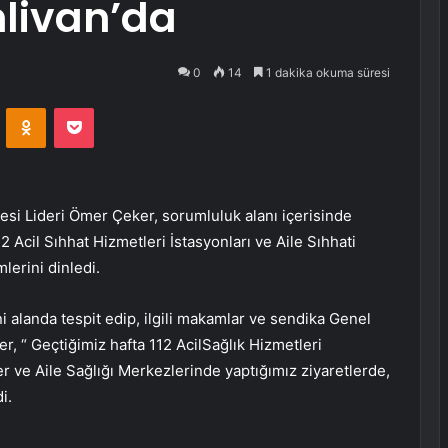
livan’da
0
14
1 dakika okuma süresi
VKontakte
Odnoklassniki
Pocket
esi Lideri Ömer Çeker, sorumluluk alanı içerisinde
2 Acil Sıhhat Hizmetleri İstasyonları ve Aile Sıhhati
lerini dinledi.
i alanda tespit edip, ilgili makamlar ve sendika Genel
er, “ Geçtiğimiz hafta 112 AcilSağlık Hizmetleri
er ve Aile Sağlığı Merkezlerinde yaptığımız ziyaretlerde,
i.