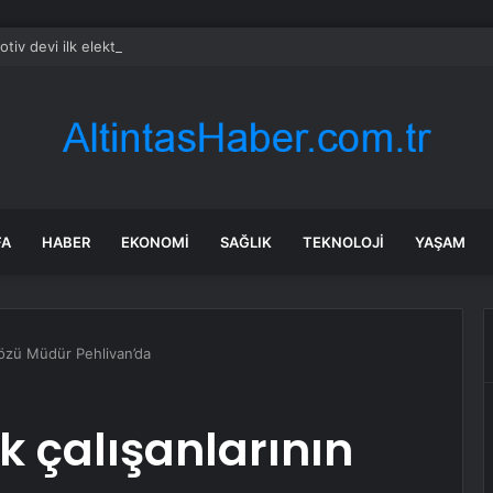
tiv devi ilk elektrikli aracını açık artırma ile satacak
FA
HABER
EKONOMI
SAĞLIK
TEKNOLOJI
YAŞAM
 gözü Müdür Pehlivan’da
k çalışanlarının