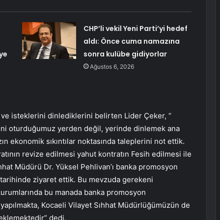
CHP’li vekil Yeni Parti’yi hedef
aldı: Önce cuma namazına
ye
sonra kulübe gidiyorlar
Ağustos 6, 2026
 ve isteklerini dinlediklerini belirten Lider Çeker, “
erini oturduğumuz yerden değil, yerinde dinlemek ana
n ekonomik sıkıntılar noktasında taleplerini not ettik.
tının revize edilmesi yahut kontratın Fesih edilmesi ile
t Sıhhat Müdürü Dr. Yüksel Pehlivan’ı banka promosyon
s tarihinde ziyaret ettik. Bu mevzuda gerekeni
mu kurumlarında bu manada banka promosyon
 yapılmakta, Kocaeli Vilayet Sıhhat Müdürlüğümüzün de
eklemektedir” dedi.