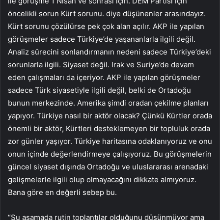
ile görüşme 1 Nisan ve sonrası için. DEM Partisi için
öncelikli sorun Kürt sorunu. diye düşünenler arasındayız.
Kürt sorunu çözülürse pek çok alan açılır. AKP ile yapılan
görüşmeler sadece Türkiye’de yaşananlarla ilgili değil.
Analiz sürecini sonlandırmanın nedeni sadece Türkiye’deki
sorunlarla ilgili. Siyaset değil. Irak ve Suriye’de devam
eden çalışmaları da içeriyor. AKP ile yapılan görüşmeler
sadece Türk siyasetiyle ilgili değil, belki de Ortadoğu
bunun merkezinde. Amerika şimdi oradan çekilme planları
yapıyor. Türkiye nasıl bir aktör olacak? Çünkü Kürtler orada
önemli bir aktör, Kürtleri desteklemeyen bir topluluk orada
zor günler yaşıyor. Türkiye haritasına odaklanıyoruz ve onu
onun içinde değerlendirmeye çalışıyoruz. Bu görüşmelerin
güncel siyaset dışında Ortadoğu ve uluslararası arenadaki
gelişmelerle ilgili olup olmayacağını dikkate almıyoruz.
Bana göre en değerli sebep bu.
“Şu aşamada rutin toplantılar olduğunu düşünmüyor ama