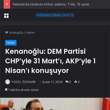
Pakistan’da karakola intihar saldırısı; 7 ölü, 15 yaralı
Menü
Anasayfa
/
Haber
Haber
Kenanoğlu: DEM Partisi
CHP’yle 31 Mart’ı, AKP’yle 1
Nisan’ı konuşuyor
YÜCEL ÖZDEMİR
Şubat 11, 2024
0
0
1 dakika okuma süresi