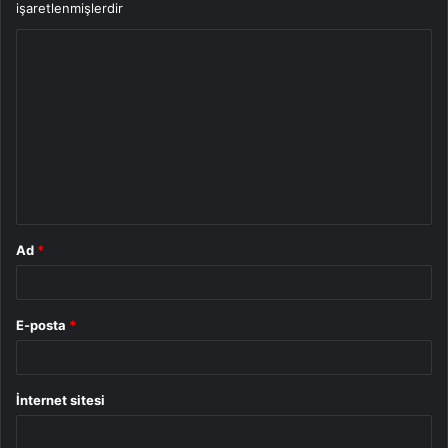
işaretlenmişlerdir
Y
o
r
u
m
*
Ad
*
E-posta
*
İnternet sitesi