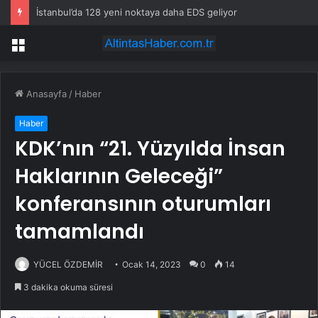
“Yaşamdan Yazıya” Atölyesi’nin üçüncü durağı; Aşk
Menü
Anasayfa
/
Haber
Haber
KDK’nın “21. Yüzyılda İnsan
Haklarının Geleceği”
konferansının oturumları
tamamlandı
YÜCEL ÖZDEMİR
Ocak 14, 2023
0
14
3 dakika okuma süresi