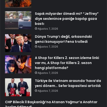
Sapık milyarder ölmedi mi? “Jeffrey”
diye seslenince paniğe kapılıp gaza
bastı
Ağustos 7, 2026
Dünya Trump’ı değil, arkasındaki
genci konuşuyor! Fena trolledi
Ağustos 7, 2026
A Shop for Killers 2. sezon izleme linki
var mı, A Shop for Killers 2. sezon
hangi platformda?
Ağustos 7, 2026
Türkiye ile Vietnam arasında ‘hava’da
yeni dönem… Sefer kapasitesi artırıldı
Ağustos 7, 2026
CHP Bilecik İl Başkanlığı’na Atanan Yağmur’a Anahtar