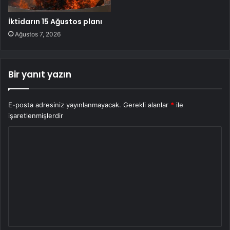
İktidarın 15 Ağustos planı
Ağustos 7, 2026
Bir yanıt yazın
E-posta adresiniz yayınlanmayacak.
Gerekli alanlar
*
ile
işaretlenmişlerdir
Y
o
r
u
m
*