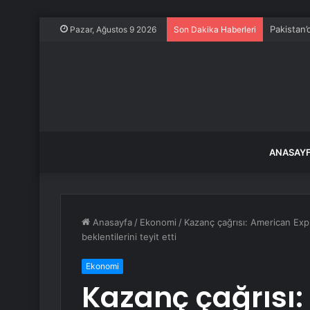
Pakistan’d
Pazar, Ağustos 9 2026
Son Dakika Haberleri
ANASAY
Anasayfa
/
Ekonomi
/
Kazanç çağrısı: American Expr
beklentilerini teyit etti
Ekonomi
Kazanç çağrısı: