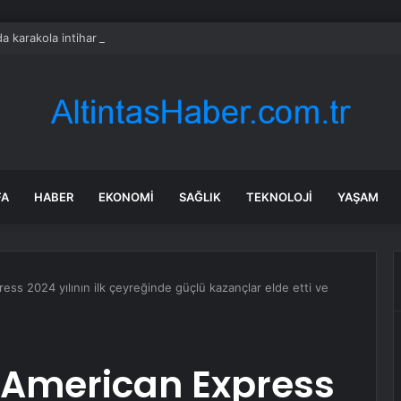
a karakola intihar saldırısı; 7 ölü, 15 yaralı
FA
HABER
EKONOMI
SAĞLIK
TEKNOLOJI
YAŞAM
ess 2024 yılının ilk çeyreğinde güçlü kazançlar elde etti ve
 American Express