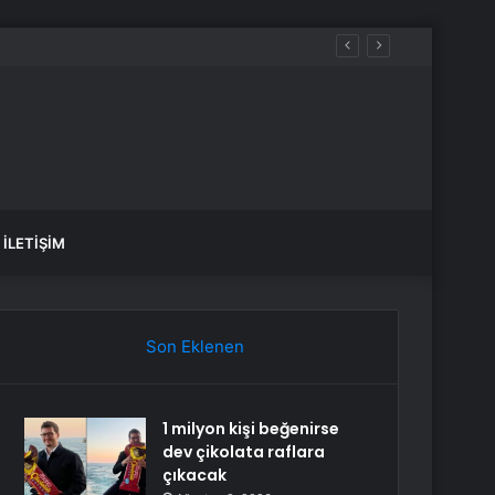
İLETIŞIM
Son Eklenen
1 milyon kişi beğenirse
dev çikolata raflara
çıkacak