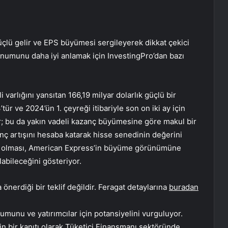
üçlü gelir ve EPS büyümesi sergileyerek dikkat çekici
konumunu daha iyi anlamak için InvestingPro’dan bazı
 varlığını yansıtan 166,19 milyar dolarlık güçlü bir
tür ve 2024’ün 1. çeyreği itibariyle son on iki ay için
ir; bu da yakın vadeli kazanç büyümesine göre makul bir
ç artışını hesaba katarak hisse senedinin değerini
de olması, American Express’in büyüme görünümüne
abileceğini gösteriyor.
önerdiği bir teklif değildir. Feragat detaylarına
buradan
numunu ve yatırımcılar için potansiyelini vurguluyor.
in bir kanıtı olarak Tüketici Finansmanı sektöründe