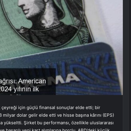
eyreği için güçlü finansal sonuçlar elde etti; bir
 milyar dolar gelir elde etti ve hisse başına kârını (EPS)
 yükseltti. Şirket bu performansı, özellikle uluslararası
e başarılı yeni kart alımlarına borçlu. ABD’deki küçük