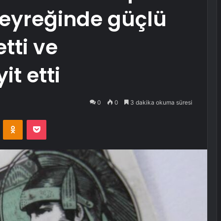
 çeyreğinde güçlü
tti ve
it etti
0
0
3 dakika okuma süresi
VKontakte
Odnoklassniki
Pocket