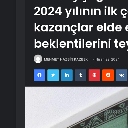
2024 yılının ilk
kazançlar elde e
beklentilerini tey
MEHMET HAZBİN KAZBEK
Nisan 22, 2024
Facebook
Twitter
LinkedIn
Tumblr
Pinterest
Reddit