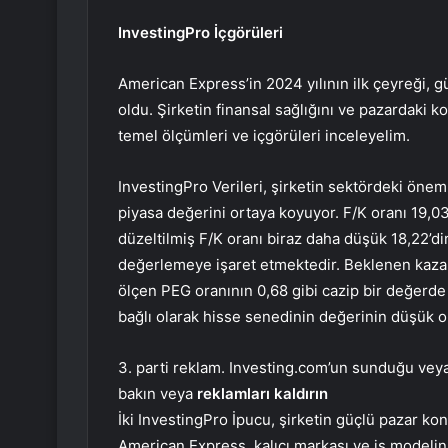
InvestingPro İçgörüleri
American Express’in 2024 yılının ilk çeyreği, g
oldu. Şirketin finansal sağlığını ve pazardaki 
temel ölçümleri ve içgörüleri inceleyelim.
InvestingPro Verileri, şirketin sektördeki önemli
piyasa değerini ortaya koyuyor. F/K oranı 19,03’
düzeltilmiş F/K oranı biraz daha düşük 18,22’d
değerlemeye işaret etmektedir. Beklenen kazan
ölçen PEG oranının 0,68 gibi cazip bir değer
bağlı olarak hisse senedinin değerinin düşük ol
3. parti reklam. Investing.com’un sunduğu veya 
bakın veya
reklamları kaldırın
İki InvestingPro İpucu, şirketin güçlü pazar ko
American Express, kalıcı markası ve iş modelin