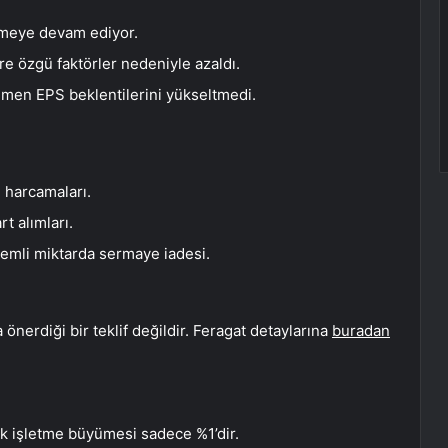
meye devam ediyor.
e özgü faktörler nedeniyle azaldı.
ğmen EPS beklentilerini yükseltmedi.
i harcamaları.
t alımları.
önemli miktarda sermaye iadesi.
önerdiği bir teklif değildir. Feragat detaylarına
buradan
k işletme büyümesi sadece %1’dir.