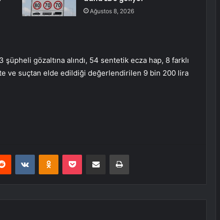
Ağustos 8, 2026
üpheli gözaltına alındı, 54 sentetik ecza hap, 8 farklı
 ve suçtan elde edildiği değerlendirilen 9 bin 200 lira
erest
Reddit
VKontakte
Odnoklassniki
Pocket
E-Posta ile paylaş
Yazdır