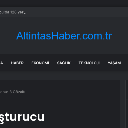
bul’da 128 yeni noktaya daha EDS geliyor
FA
HABER
EKONOMI
SAĞLIK
TEKNOLOJI
YAŞAM
onu: 3 Gözaltı
şturucu