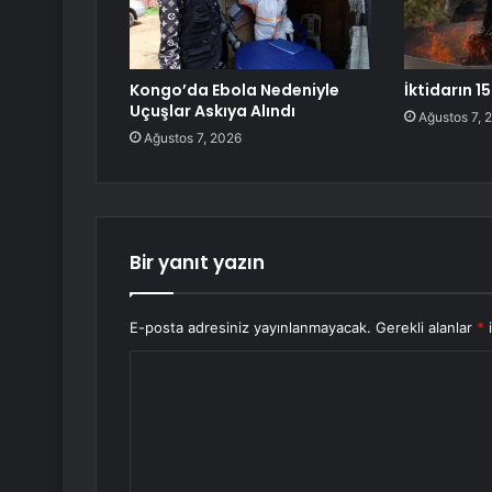
Kongo’da Ebola Nedeniyle
İktidarın 1
Uçuşlar Askıya Alındı
Ağustos 7, 
Ağustos 7, 2026
Bir yanıt yazın
E-posta adresiniz yayınlanmayacak.
Gerekli alanlar
*
i
Y
o
r
u