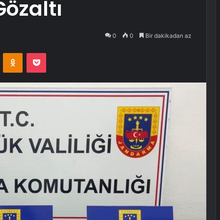
özaltı
0
0
Bir dakikadan az
VKontakte
Odnoklassniki
Pocket