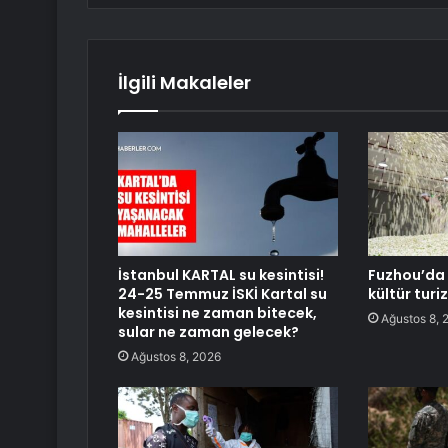
İlgili Makaleler
İstanbul KARTAL su kesintisi!
Fuzhou’da 
24-25 Temmuz İSKİ Kartal su
kültür turi
kesintisi ne zaman bitecek,
Ağustos 8, 
sular ne zaman gelecek?
Ağustos 8, 2026