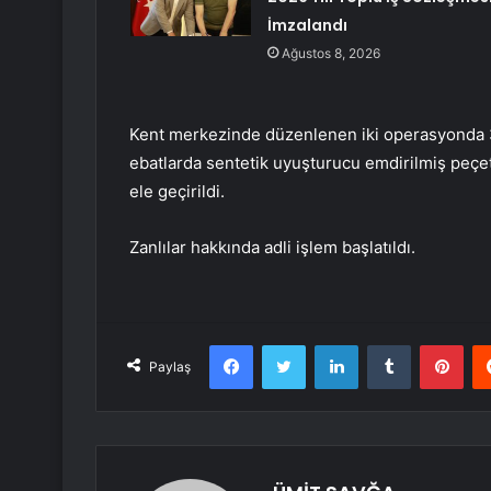
İmzalandı
Ağustos 8, 2026
Kent merkezinde düzenlenen iki operasyonda 3 ş
ebatlarda sentetik uyuşturucu emdirilmiş peçete
ele geçirildi.
Zanlılar hakkında adli işlem başlatıldı.
Facebook
Twitter
LinkedIn
Tumblr
Pint
Paylaş