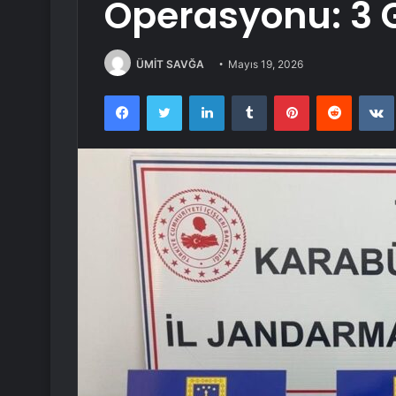
Operasyonu: 3 G
ÜMİT SAVĞA
Mayıs 19, 2026
Facebook
Twitter
LinkedIn
Tumblr
Pinterest
Reddit