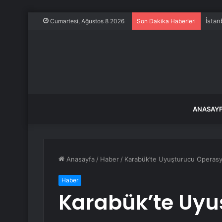
İstan
Cumartesi, Ağustos 8 2026
Son Dakika Haberleri
ANASAY
Anasayfa
/
Haber
/
Karabük’te Uyuşturucu Operasy
Haber
Karabük’te Uyu