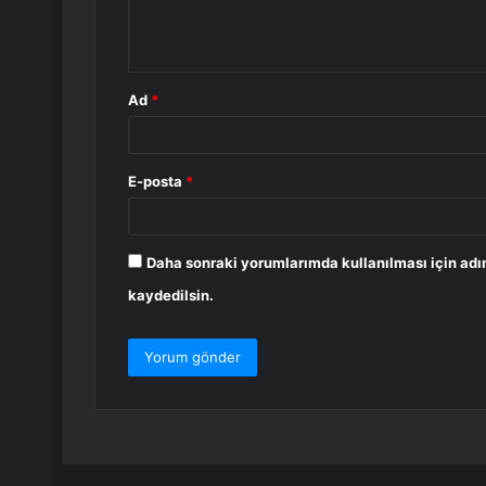
m
*
Ad
*
E-posta
*
Daha sonraki yorumlarımda kullanılması için adı
kaydedilsin.