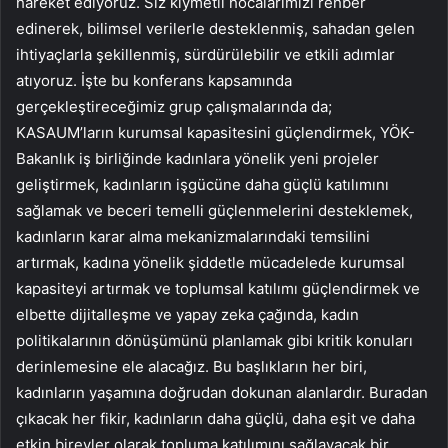
hareket ediyoruz. Siz kıymetli hocalarımızı rehber
edinerek, bilimsel verilerle desteklenmiş, sahadan gelen
ihtiyaçlarla şekillenmiş, sürdürülebilir ve etkili adımlar
atıyoruz. İşte bu konferans kapsamında
gerçekleştireceğimiz grup çalışmalarında da;
KASAUM’ların kurumsal kapasitesini güçlendirmek, YÖK-
Bakanlık iş birliğinde kadınlara yönelik yeni projeler
geliştirmek, kadınların işgücüne daha güçlü katılımını
sağlamak ve beceri temelli güçlenmelerini desteklemek,
kadınların karar alma mekanizmalarındaki temsilini
artırmak, kadına yönelik şiddetle mücadelede kurumsal
kapasiteyi artırmak ve toplumsal katılımı güçlendirmek ve
elbette dijitalleşme ve yapay zeka çağında, kadın
politikalarının dönüşümünü planlamak gibi kritik konuları
derinlemesine ele alacağız. Bu başlıkların her biri,
kadınların yaşamına doğrudan dokunan alanlardır. Buradan
çıkacak her fikir, kadınların daha güçlü, daha eşit ve daha
etkin bireyler olarak topluma katılımını sağlayacak bir