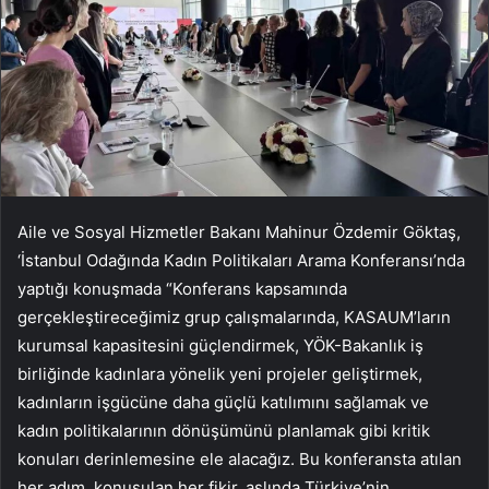
Aile ve Sosyal Hizmetler Bakanı Mahinur Özdemir Göktaş,
‘İstanbul Odağında Kadın Politikaları Arama Konferansı’nda
yaptığı konuşmada “Konferans kapsamında
gerçekleştireceğimiz grup çalışmalarında, KASAUM’ların
kurumsal kapasitesini güçlendirmek, YÖK-Bakanlık iş
birliğinde kadınlara yönelik yeni projeler geliştirmek,
kadınların işgücüne daha güçlü katılımını sağlamak ve
kadın politikalarının dönüşümünü planlamak gibi kritik
konuları derinlemesine ele alacağız. Bu konferansta atılan
her adım, konuşulan her fikir, aslında Türkiye’nin