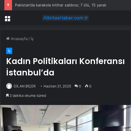
Pakistan’da karakola intihar saldırısı; 7 ölü, 15 yaralı
Menü
Anasayfa
/
İş
İş
Kadın Politikaları Konferansı
İstanbul’da
DİLAN BİÇER
Haziran 21, 2025
0
0
2 dakika okuma süresi