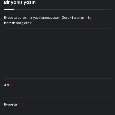
Bir yanıt yazın
E-posta adresiniz yayınlanmayacak.
Gerekli alanlar
*
ile
işaretlenmişlerdir
Y
o
r
u
m
*
Ad
*
E-posta
*