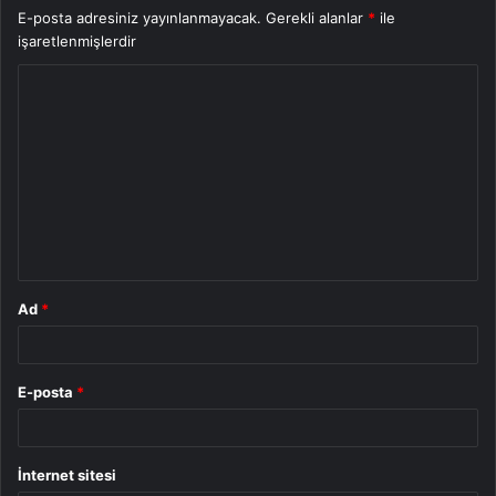
E-posta adresiniz yayınlanmayacak.
Gerekli alanlar
*
ile
işaretlenmişlerdir
Y
o
r
u
m
*
Ad
*
E-posta
*
İnternet sitesi