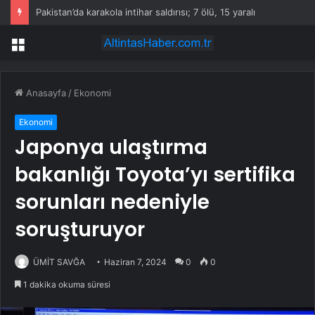
Pakistan’da karakola intihar saldırısı; 7 ölü, 15 yaralı
Menü
Anasayfa
/
Ekonomi
Ekonomi
Japonya ulaştırma
bakanlığı Toyota’yı sertifika
sorunları nedeniyle
soruşturuyor
ÜMİT SAVĞA
Haziran 7, 2024
0
0
1 dakika okuma süresi