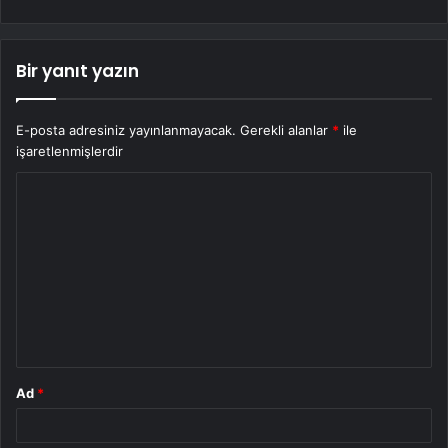
Bir yanıt yazın
E-posta adresiniz yayınlanmayacak.
Gerekli alanlar
*
ile
işaretlenmişlerdir
Y
o
r
u
m
*
Ad
*