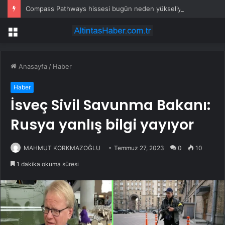
Compass Pathways hissesi bugün neden yükseliyor?
Menü
Anasayfa
/
Haber
Haber
İsveç Sivil Savunma Bakanı:
Rusya yanlış bilgi yayıyor
MAHMUT KORKMAZOĞLU
Temmuz 27, 2023
0
10
1 dakika okuma süresi