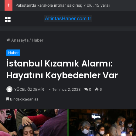
Pakistan’da karakola intihar saldırısı; 7 ölü, 15 yaralı
Menü
Anasayfa
/
Haber
Haber
İstanbul Kızamık Alarmı:
Hayatını Kaybedenler Var
YÜCEL ÖZDEMİR
Temmuz 2, 2023
0
6
Bir dakikadan az