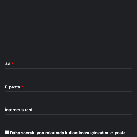
Y
o
r
u
m
*
Ad
*
E-posta
*
İnternet sitesi
Daha sonraki yorumlarımda kullanılması için adım, e-posta