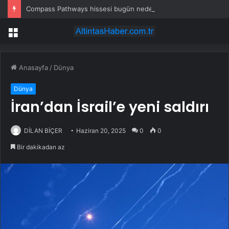
Compass Pathways hissesi bugün neden yükseliyor?
Menü
Anasayfa
/
Dünya
Dünya
İran’dan İsrail’e yeni saldırı
DİLAN BİÇER
Haziran 20, 2025
0
0
Bir dakikadan az