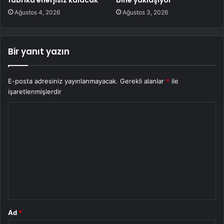
Ağustos 4, 2026
Ağustos 3, 2026
Bir yanıt yazın
E-posta adresiniz yayınlanmayacak.
Gerekli alanlar
*
ile
işaretlenmişlerdir
Y
o
r
u
m
*
Ad
*