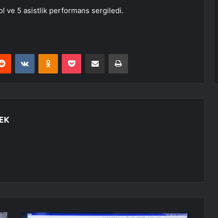
l ve 5 asistlik performans sergiledi.
erest
Reddit
VKontakte
Odnoklassniki
Pocket
E-Posta ile paylaş
Yazdır
EK