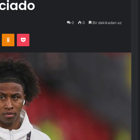
eciado
0
0
Bir dakikadan az
VKontakte
Odnoklassniki
Pocket