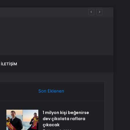
İLETIŞIM
Son Eklenen
1 milyon kişi beğenirse
dev çikolata raflara
çıkacak