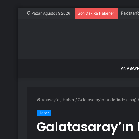
Pakistan’d
Pazar, Ağustos 9 2026
Son Dakika Haberleri
ANASAY
Anasayfa
/
Haber
/
Galatasaray’ın hedefindeki sağ 
Haber
Galatasaray’ın 