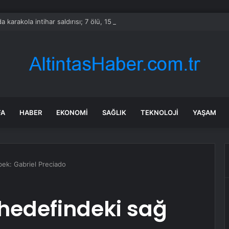
a karakola intihar saldırısı; 7 ölü, 15 yaralı
FA
HABER
EKONOMI
SAĞLIK
TEKNOLOJI
YAŞAM
bek: Gabriel Preciado
hedefindeki sağ