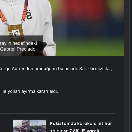
Serge Aurier’den umduğunu bulamadı. Sarı-kırmızılılar,
le yolları ayırma kararı aldı.
Pakistan’da karakola intihar
saldırısı; 7 ölü, 15 yaralı