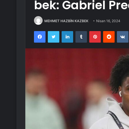
bek: Gabriel Pr
MEHMET HAZBİN KAZBEK
Nisan 16, 2024
Facebook
Twitter
LinkedIn
Tumblr
Pinterest
Reddit