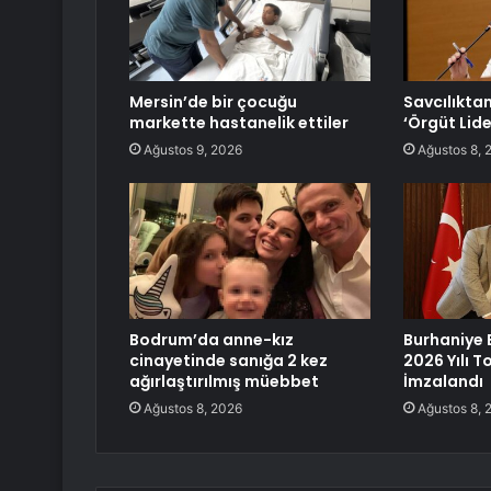
Mersin’de bir çocuğu
Savcılıkta
markette hastanelik ettiler
‘Örgüt Lide
Ağustos 9, 2026
Ağustos 8, 
Bodrum’da anne-kız
Burhaniye 
cinayetinde sanığa 2 kez
2026 Yılı T
ağırlaştırılmış müebbet
İmzalandı
Ağustos 8, 2026
Ağustos 8, 