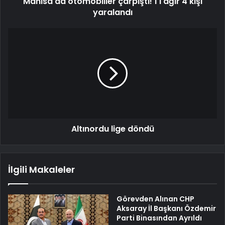
Manisa'da otomobiller çarpıştı! 1'i ağır 4 kişi
yaralandı
Altınordu lige döndü
İlgili Makaleler
Görevden Alınan CHP
Aksaray İl Başkanı Özdemir
Parti Binasından Ayrıldı