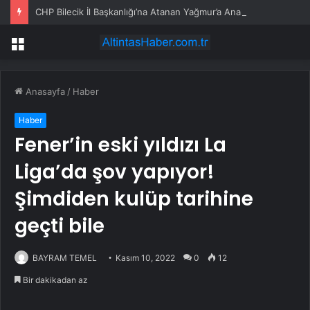
CHP Bilecik İl Başkanlığı’na Atanan Yağmur’a Anahtar Teslim Edilmedi
Menü
Anasayfa
/
Haber
Haber
Fener’in eski yıldızı La
Liga’da şov yapıyor!
Şimdiden kulüp tarihine
geçti bile
BAYRAM TEMEL
Kasım 10, 2022
0
12
Bir dakikadan az