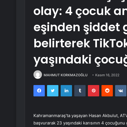
olay: 4 çocuk a
eşinden şiddet
belirterek TikTok
yaşındaki çocu
MAHMUT KORKMAZOĞLU
Kasım 16, 2022
Facebook
Twitter
LinkedIn
Tumblr
Pinterest
Reddit
Kahramanmaraş’ta yaşayan Hasan Akbulut, ATV 
başvurarak 23 yaşındaki karısının 4 çocuğunu g