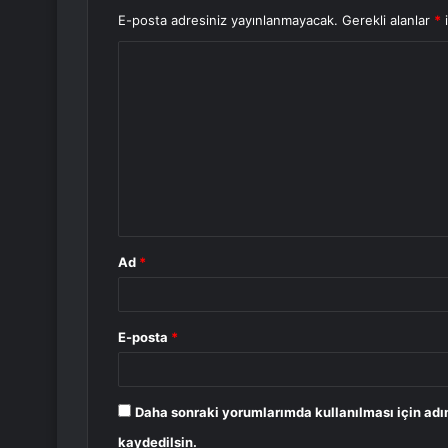
E-posta adresiniz yayınlanmayacak.
Gerekli alanlar
*
i
Y
o
r
u
m
*
Ad
*
E-posta
*
Daha sonraki yorumlarımda kullanılması için adı
kaydedilsin.