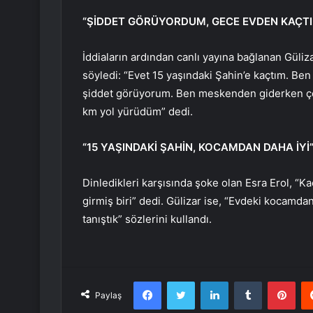
“ŞİDDET GÖRÜYORDUM, GECE EVDEN KAÇT
İddiaların ardından canlı yayına bağlanan Güliz
söyledi: “Evet 15 yaşındaki Şahin’e kaçtım. Be
şiddet görüyorum. Ben meskenden giderken çoc
km yol yürüdüm” dedi.
“15 YAŞINDAKİ ŞAHİN, KOCAMDAN DAHA İYİ
Dinledikleri karşısında şoke olan Esra Erol, “Ka
girmiş biri” dedi. Gülizar ise, “Evdeki kocamdan
tanıştık” sözlerini kullandı.
Facebook
Twitter
LinkedIn
Tumblr
Pint
Paylaş