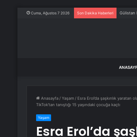
Gülistan 
Cuma, Ağustos 7 2026
Son Dakika Haberleri
ANASAY
Anasayfa
/
Yaşam
/
Esra Erol’da şaşkınlık yaratan 
TikTok’tan tanıştığı 15 yaşındaki çocuğa kaçtı
Yaşam
Esra Erol’da şaş