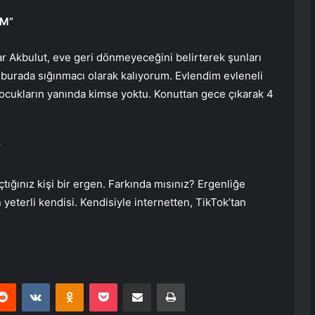
IM”
ar Akbulut, eve geri dönmeyeceğini belirterek şunları
n burada sığınmacı olarak kalıyorum. Evlendim evleneli
ukların yanında kimse yoktu. Konuttan gece çıkarak 4
”
çtığınız kişi bir ergen. Farkında mısınız? Ergenliğe
 yeterli kendisi. Kendisiyle internetten, TikTok’tan
erest
Reddit
VKontakte
Odnoklassniki
Pocket
E-Posta ile paylaş
Yazdır