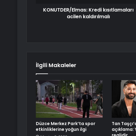
KONUTDER/Elmas: Kredi kısıtlamaları
acilen kaldırılmalı
İlgili Makaleler
Düzce Merkez Park’ta spor
Tan Taşçı’
etkinliklerine yoğun ilgi
açıklama:
reglidir