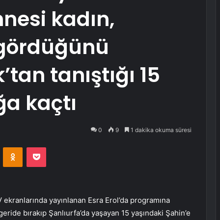
nnesi kadın,
 gördüğünü
’tan tanıştığı 15
ğa kaçtı
0
9
1 dakika okuma süresi
VKontakte
Odnoklassniki
Pocket
ekranlarında yayınlanan Esra Erol’da programına
eride bırakıp Şanlıurfa’da yaşayan 15 yaşındaki Şahin’e