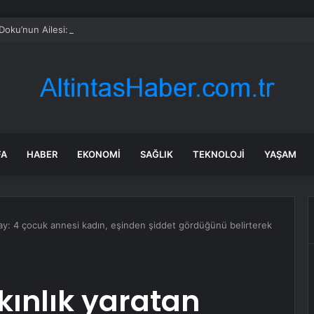
Doku’nun Ailesi: Doğruluğu Teyit Edilmemiş Bilgiler Kamuoyunu Yanıltıyo
FA
HABER
EKONOMI
SAĞLIK
TEKNOLOJI
YAŞAM
olay: 4 çocuk annesi kadın, eşinden şiddet gördüğünü belirterek
kınlık yaratan