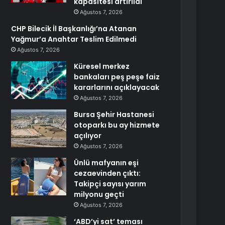
kapasitesi artırıldı
Ağustos 7, 2026
CHP Bilecik İl Başkanlığı’na Atanan
Yağmur’a Anahtar Teslim Edilmedi
Ağustos 7, 2026
Küresel merkez
bankaları peş peşe faiz
kararlarını açıklayacak
Ağustos 7, 2026
Bursa Şehir Hastanesi
otoparkı bu ay hizmete
açılıyor
Ağustos 7, 2026
Ünlü mafyanın eşi
cezaevinden çıktı:
Takipçi sayısı yarım
milyonu geçti
Ağustos 7, 2026
‘ABD’yi sat’ teması