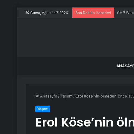
CHP Bilec
Cuma, Ağustos 7 2026
Son Dakika Haberleri
ANASAY
Anasayfa
/
Yaşam
/
Erol Köse’nin ölmeden önce avuk
Yaşam
Erol Köse’nin ö