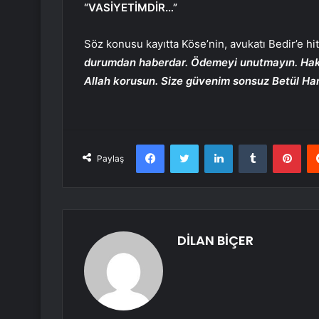
“VASİYETİMDİR…”
Söz konusu kayıtta Köse’nin, avukatı Bedir’e h
durumdan haberdar. Ödemeyi unutmayın. Hakkın
Allah korusun. Size güvenim sonsuz Betül Han
Facebook
Twitter
LinkedIn
Tumblr
Pint
Paylaş
DİLAN BİÇER