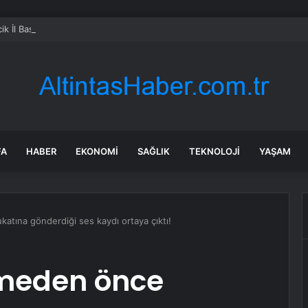
ik İl Başkanlığı’na Atanan Yağmur’a Anahtar Teslim Edilmedi
FA
HABER
EKONOMI
SAĞLIK
TEKNOLOJI
YAŞAM
atına gönderdiği ses kaydı ortaya çıktı!
lmeden önce