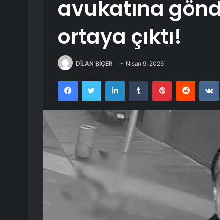
avukatına gönd
ortaya çıktı!
DİLAN BİÇER
Nisan 9, 2026
Facebook
Twitter
LinkedIn
Tumblr
Pinterest
Reddit