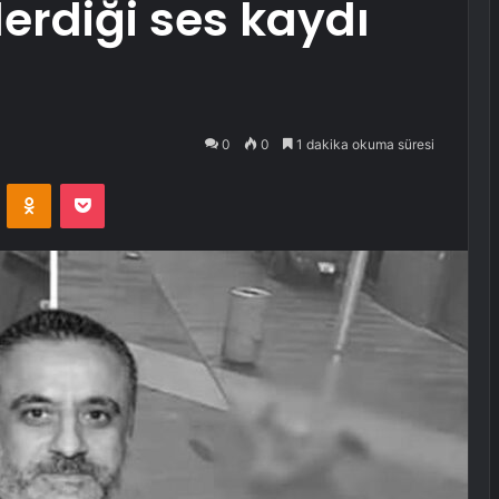
erdiği ses kaydı
0
0
1 dakika okuma süresi
VKontakte
Odnoklassniki
Pocket