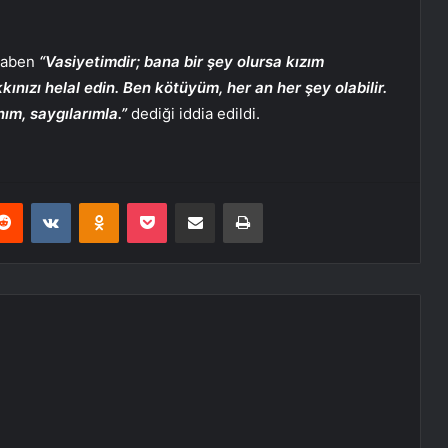
itaben
“Vasiyetimdir; bana bir şey olursa kızım
ızı helal edin. Ben kötüyüm, her an her şey olabilir.
ım, saygılarımla.”
dediği iddia edildi.
erest
Reddit
VKontakte
Odnoklassniki
Pocket
E-Posta ile paylaş
Yazdır