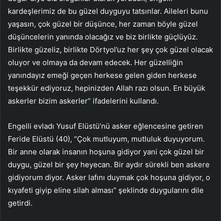
kardeşlerimiz de bu güzel duyguyu tatsınlar. Aileleri bunu
yaşasın, çok güzel bir düşünce, her zaman böyle güzel
düşüncelerin yanında olacağız ve biz birlikte güçlüyüz.
Birlikte güzeliz, birlikte Dörtyol’uz her şey çok güzel olacak
oluyor ve olmaya da devam edecek. Her güzelliğin
yanındayız emeği geçen herkese gelen giden herkese
teşekkür ediyoruz, hepinizden Allah razı olsun. En büyük
askerler bizim askerler” ifadelerini kullandı.
Engelli evladı Yusuf Elüstü’nü asker eğlencesine getiren
Feride Elüstü (40), “Çok mutluyum, mutluluk duyuyorum.
Bir anne olarak insanın hoşuna gidiyor yani çok güzel bir
duygu, güzel bir şey heyecan. Bir aydır sürekli ben askere
gidiyorum diyor. Asker lafını duymak çok hoşuna gidiyor, o
kıyafeti giyip eline silah alması” şeklinde duygularını dile
getirdi.