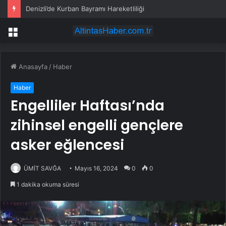
Denizli’de Kurban Bayramı Hareketliliği
Menü
Anasayfa
/
Haber
Haber
Engelliler Haftası’nda
zihinsel engelli gençlere
asker eğlencesi
ÜMİT SAVĞA
Mayıs 16, 2024
0
0
1 dakika okuma süresi