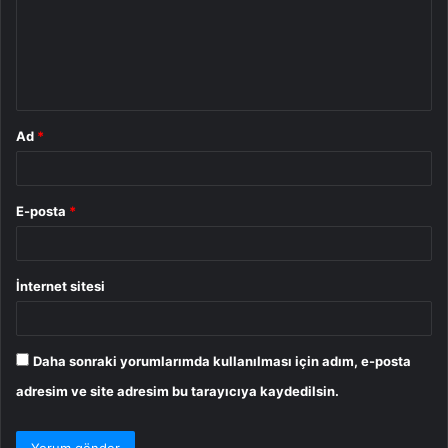
u
m
*
Ad
*
E-posta
*
İnternet sitesi
Daha sonraki yorumlarımda kullanılması için adım, e-posta
adresim ve site adresim bu tarayıcıya kaydedilsin.