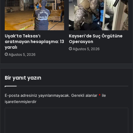
Uşak’ta Teksas’ı
Kayseri’de Suç Örgütüne
aratmayan hesaplaşma: 13
Operasyon
yaralı
Ağustos 5, 2026
Ağustos 5, 2026
Bir yanıt yazın
E-posta adresiniz yayınlanmayacak.
Gerekli alanlar
*
ile
işaretlenmişlerdir
Y
o
r