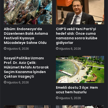
Albüm: Endonezya’da
CHP’li vekil Yeni Parti’yi
Düzenlenen Balık Avlama
hedef aldı: Önce cuma
Festivali Kıyasıya
namazına sonra kulübe
Mücadeleye Sahne Oldu
gidiyorlar
Ağustos 6, 2026
Ağustos 6, 2026
Sosyal Politika Uzmanı
Prof. Dr. Aziz Çelik:
Hükümet Refahı Artırarak
Seçim Kazanma İşinden
Çoktan Vazgeçti
Ağustos 6, 2026
Emekli dostu 3 ilçe: Hem
ucuz hem huzurlu
Ağustos 5, 2026