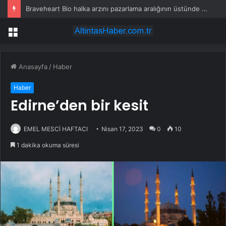
Braveheart Bio halka arzını pazarlama aralığının üstünde fiyatlandırıyor
Menü
Anasayfa
/
Haber
Haber
Edirne’den bir kesit
EMEL MESCİ HAFTACI
Nisan 17, 2023
0
10
1 dakika okuma süresi